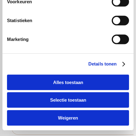
Voorkeuren
Statistieken
Marketing
Details tonen
Lang Yarns
Alles toestaan
Breipatronen boek 2107 Sandnes Garn Smart v
Selectie toestaan
€
8,50
Weigeren