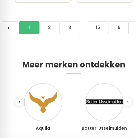
‹
…
1
2
3
15
16
Meer merken ontdekken
‹
›
Botter IJsselmuiden
Botties