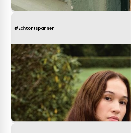
#Echtontspannen
Heel behulpzaam, goede service mooie
produkten!
Yvonne Claessen