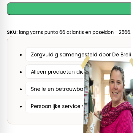
66
Lang
Yarns
ATLANTIS
en
SKU:
lang yarns punto 66 atlantis en poseidon - 2566.
POSEIDON
-
breipatronen
Zorgvuldig samengesteld door De Breib
aantal
Alleen producten die wij zelf zouden ge
Snelle en betrouwbare verzending
Persoonlijke service van een breispecial