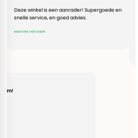
el is een aanrader! Supergoede en
Vlotte ontvangst
vice, en goed advies.
klopte heel blij
Rieneke, ze heef
 Dam
gegeven een erg
R. van Buel
Behulpzaam!