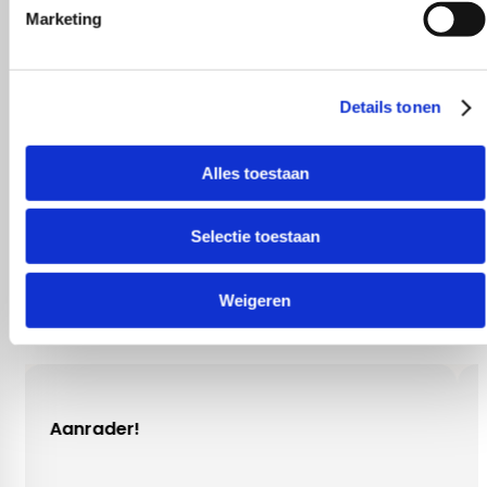
Marketing
Details tonen
Wat zeggen
Alles toestaan
Selectie toestaan
onze klanten?
Weigeren
!
Gezellig contac