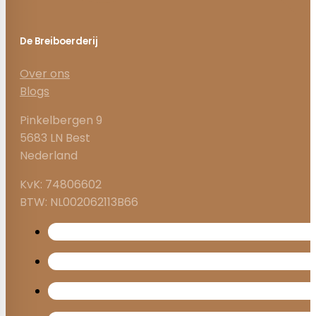
De Breiboerderij
Over ons
Blogs
Pinkelbergen 9
5683 LN Best
Nederland
KvK: 74806602
BTW: NL002062113B66