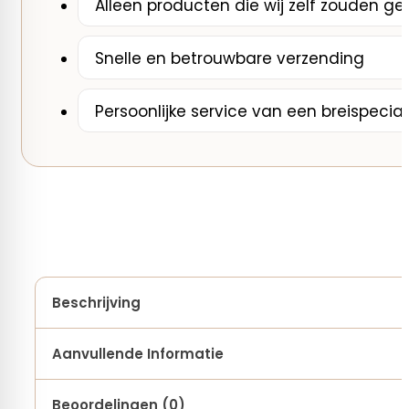
Alleen producten die wij zelf zouden ge
Snelle en betrouwbare verzending
Persoonlijke service van een breispecial
Beschrijving
De Seeknit haaknaald sleutelhanger wilde je altijd al hebben!! Altijd j
Aanvullende Informatie
Beoordelingen (0)