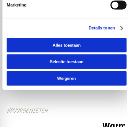
Marketing
Details tonen
Heel behulpzaam, goede service mooie
produkten!
Alles toestaan
Yvonne Claessen
Selectie toestaan
Weigeren
#PUURGENIETEN
Warm e