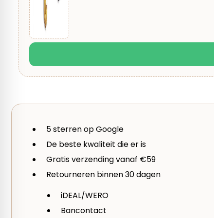
Mijn naam, e-mail en site opslaan in deze brows
Je waardering
*
1 van de 5 sterren
2 van de 5 sterren
3 
Je beoordeling
*
5 sterren op Google
De beste kwaliteit die er is
Gratis verzending vanaf €59
Retourneren binnen 30 dagen
iDEAL/WERO
Bancontact