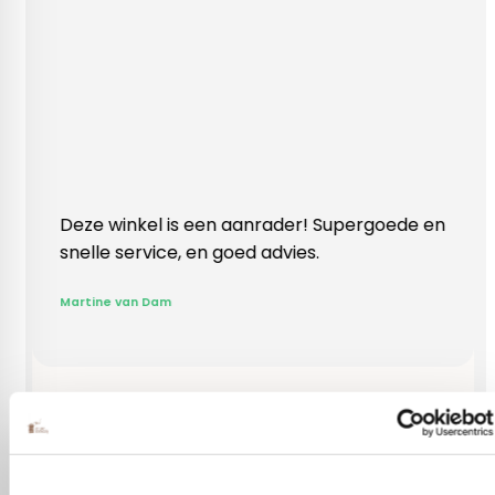
kel is een aanrader! Supergoede en
Vlotte ontvangs
ervice, en goed advies.
klopte heel bli
Rieneke, ze hee
n Dam
gegeven een er
R. van Buel