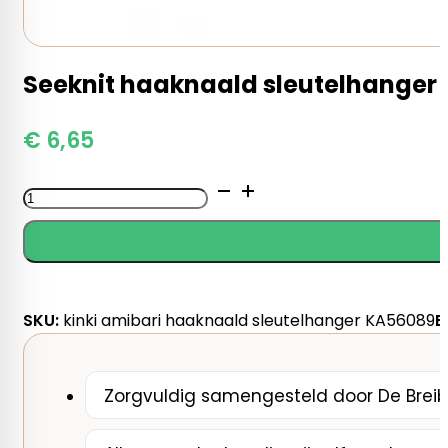
Seeknit haaknaald sleutelhanger
€
6,65
Seeknit
haaknaald
sleutelhanger
aantal
SKU:
kinki amibari haaknaald sleutelhanger KA56089
B
Zorgvuldig samengesteld door De Breib