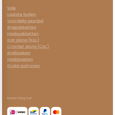
Sale
Laatste bollen
Voordelig geprijsd
Breipakketten
Haakpakketten
Knit along (KAL)
Crochet along (CAL)
Breiboeken
Haakboeken
Gratis patronen
Betaal veilig met