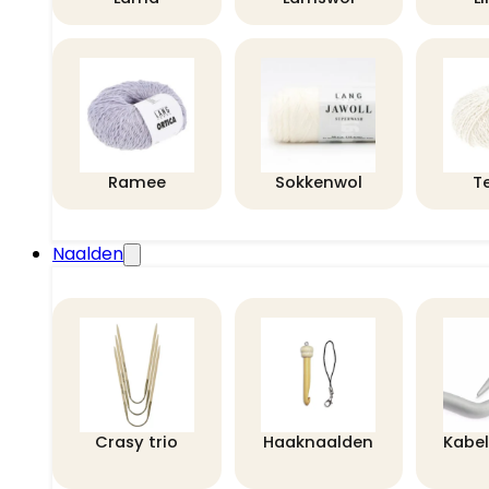
Ramee
Sokkenwol
T
Naalden
Crasy trio
Haaknaalden
Kabe