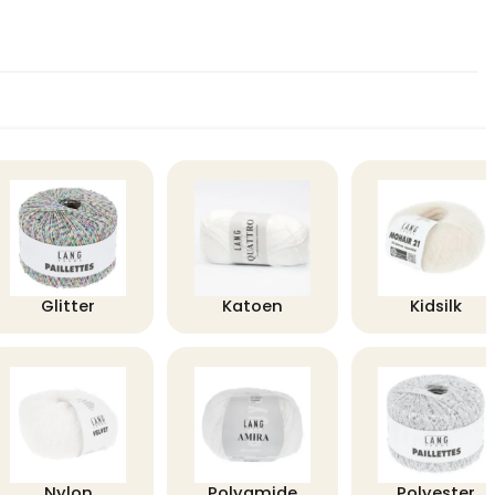
Glitter
Katoen
Kidsilk
Nylon
Polyamide
Polyester