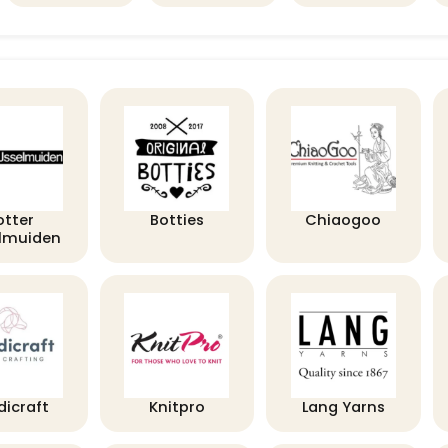
otter
Botties
Chiaogoo
elmuiden
dicraft
Knitpro
Lang Yarns