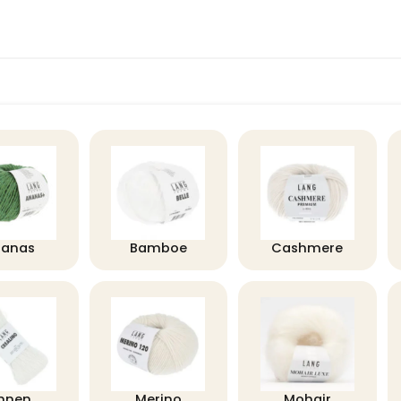
nanas
Bamboe
Cashmere
innen
Merino
Mohair