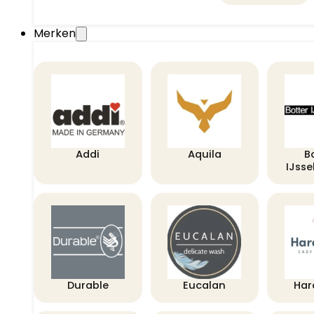
Merken
Addi
Aquila
B
IJss
Durable
Eucalan
Har