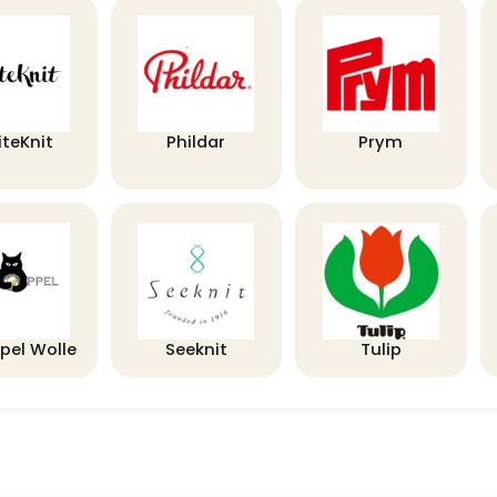
iteKnit
Phildar
Prym
pel Wolle
Seeknit
Tulip