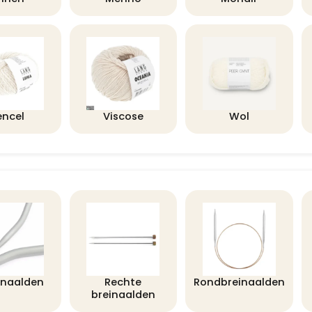
encel
Viscose
Wol
lnaalden
Rechte
Rondbreinaalden
breinaalden