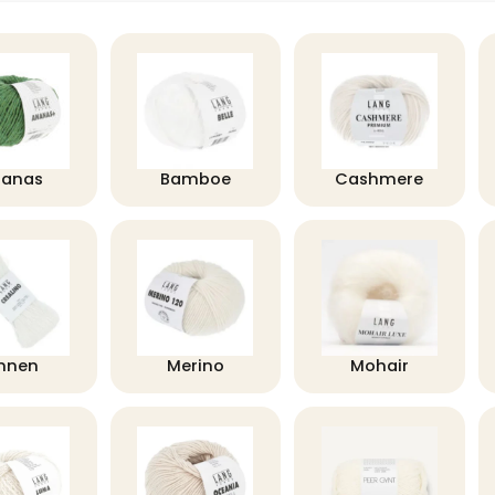
nanas
Bamboe
Cashmere
innen
Merino
Mohair