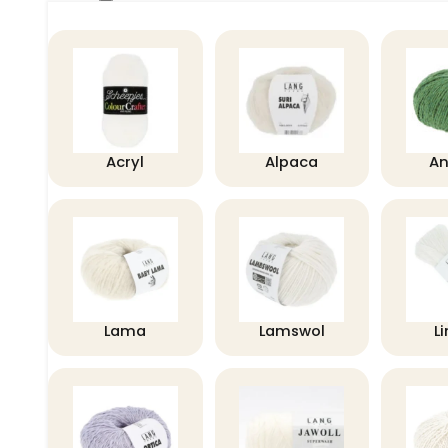
Acryl
Alpaca
A
Lama
Lamswol
L