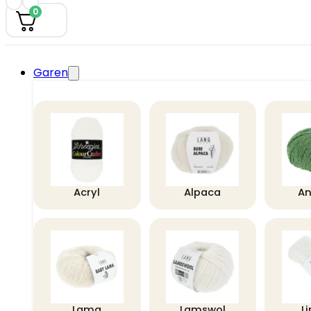
0
Garen
Acryl
Alpaca
A
Lama
Lamswol
L