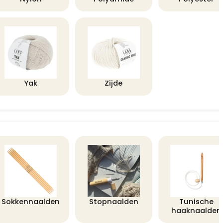
Yak
Zijde
Sokkennaalden
Stopnaalden
Tunische
haaknaalden