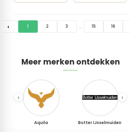
‹
…
1
2
3
15
16
Meer merken ontdekken
‹
›
Aquila
Botter IJsselmuiden