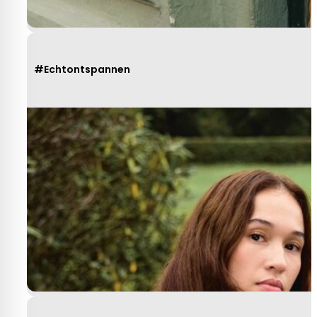
#Echtontspannen
Heel behulpzaam, goede service mooie
produkten!
Yvonne Claessen