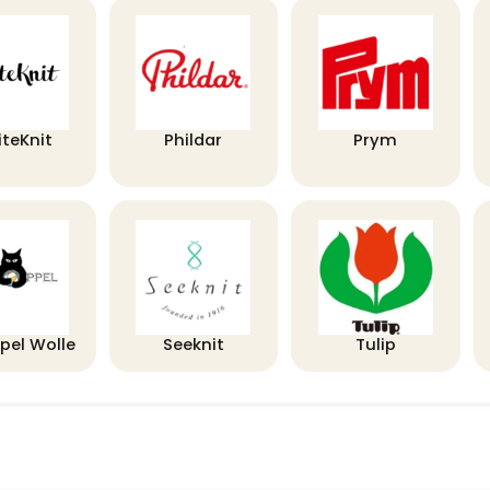
iteKnit
Phildar
Prym
pel Wolle
Seeknit
Tulip