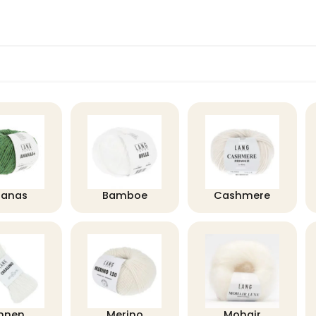
nanas
Bamboe
Cashmere
innen
Merino
Mohair