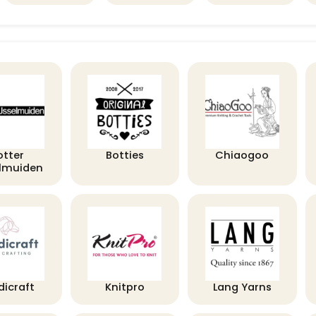
otter
Botties
Chiaogoo
elmuiden
dicraft
Knitpro
Lang Yarns