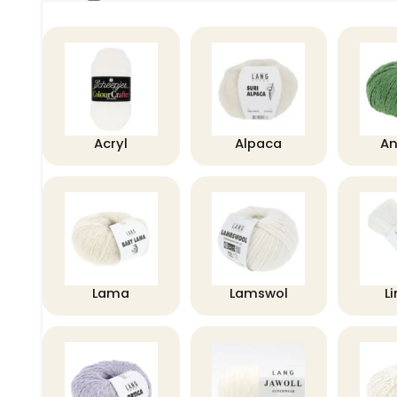
Acryl
Alpaca
A
Lama
Lamswol
L