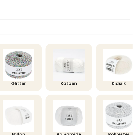
Glitter
Katoen
Kidsilk
Nylon
Polyamide
Polyester