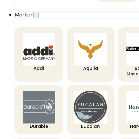
Merken
Addi
Aquila
B
IJss
Durable
Eucalan
Har