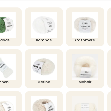
nanas
Bamboe
Cashmere
innen
Merino
Mohair