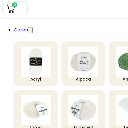
0
Garen
Acryl
Alpaca
A
Lama
Lamswol
L