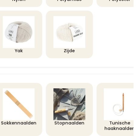
Yak
Zijde
Sokkennaalden
Stopnaalden
Tunische
haaknaalden