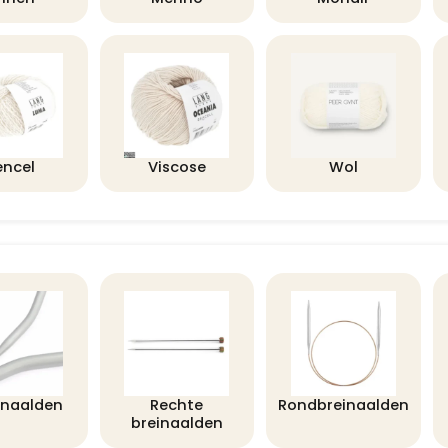
encel
Viscose
Wol
lnaalden
Rechte
Rondbreinaalden
breinaalden