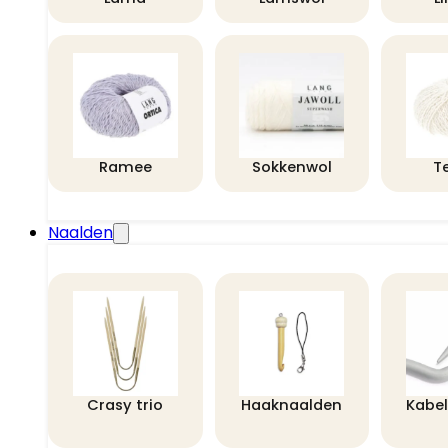
Ramee
Sokkenwol
T
Naalden
Crasy trio
Haaknaalden
Kabe