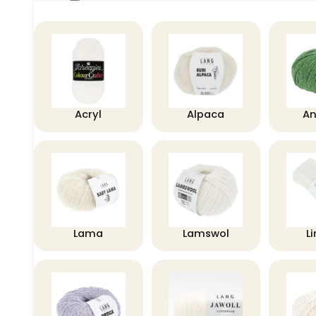
Acryl
Alpaca
A
Lama
Lamswol
L