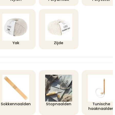
Yak
Zijde
Sokkennaalden
Stopnaalden
Tunische
haaknaalden