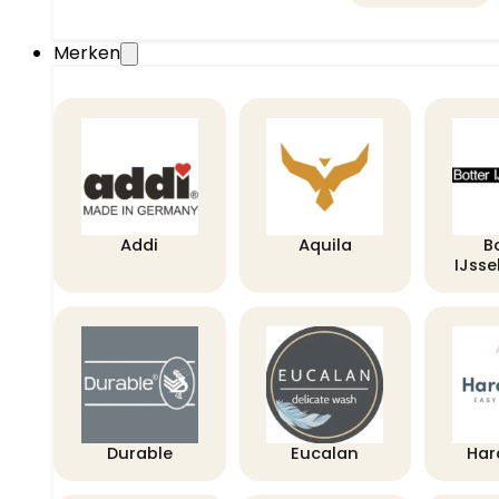
Merken
Addi
Aquila
B
IJss
Durable
Eucalan
Har