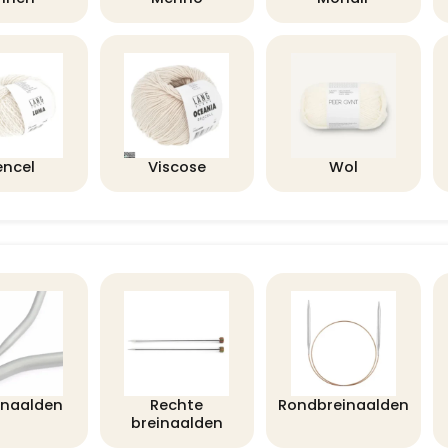
encel
Viscose
Wol
lnaalden
Rechte
Rondbreinaalden
breinaalden