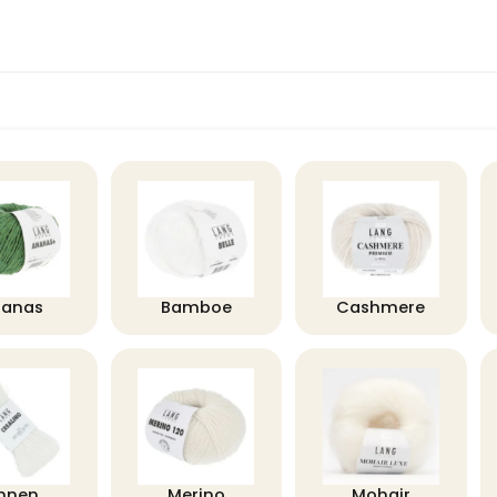
nanas
Bamboe
Cashmere
innen
Merino
Mohair