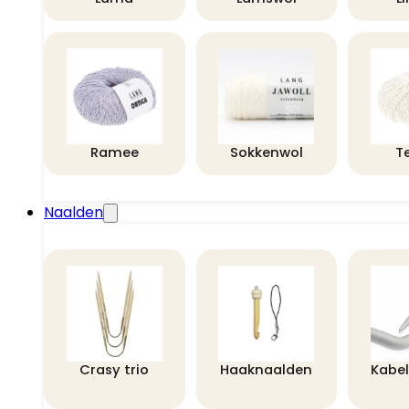
Ramee
Sokkenwol
T
Naalden
Crasy trio
Haaknaalden
Kabe