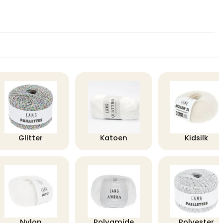
Glitter
Katoen
Kidsilk
Nylon
Polyamide
Polyester