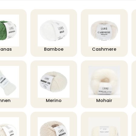
nanas
Bamboe
Cashmere
innen
Merino
Mohair