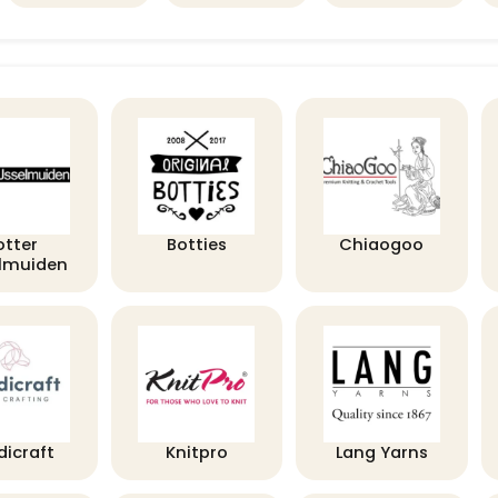
otter
Botties
Chiaogoo
elmuiden
dicraft
Knitpro
Lang Yarns