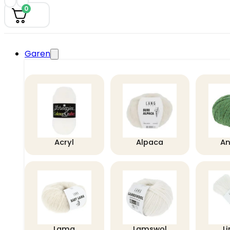
0
Garen
Acryl
Alpaca
A
Lama
Lamswol
L