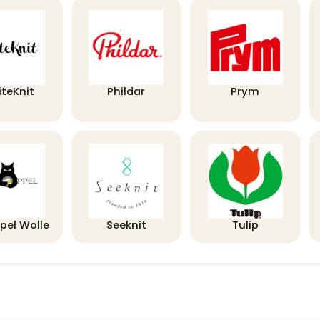
iteKnit
Phildar
Prym
pel Wolle
Seeknit
Tulip