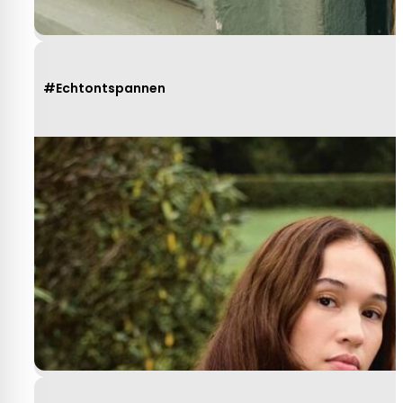
#Echtontspannen
Heel behulpzaam, goede service mooie
produkten!
Yvonne Claessen