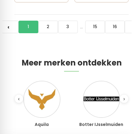
‹
…
1
2
3
15
16
Meer merken ontdekken
‹
›
Aquila
Botter IJsselmuiden