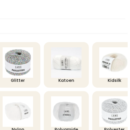
Glitter
Katoen
Kidsilk
Nylon
Polyamide
Polyester