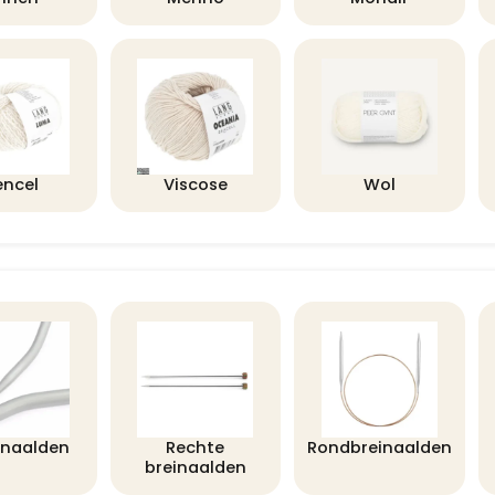
encel
Viscose
Wol
lnaalden
Rechte
Rondbreinaalden
breinaalden