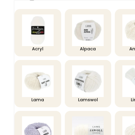
Acryl
Alpaca
A
Lama
Lamswol
L