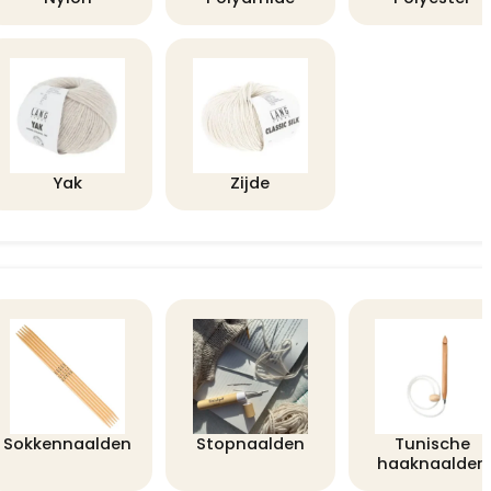
Yak
Zijde
Sokkennaalden
Stopnaalden
Tunische
haaknaalden