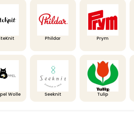
iteKnit
Phildar
Prym
pel Wolle
Seeknit
Tulip