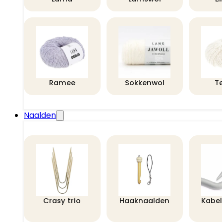
Ramee
Sokkenwol
T
Naalden
Crasy trio
Haaknaalden
Kabe