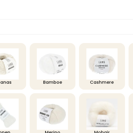
nanas
Bamboe
Cashmere
innen
Merino
Mohair