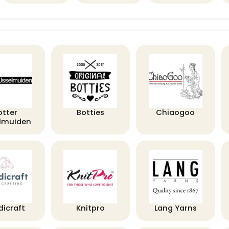
otter
Botties
Chiaogoo
elmuiden
dicraft
Knitpro
Lang Yarns