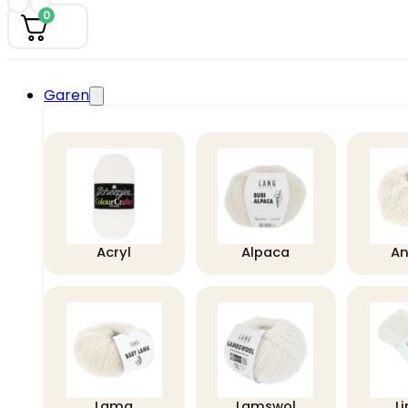
0
Garen
Acryl
Alpaca
A
Lama
Lamswol
L