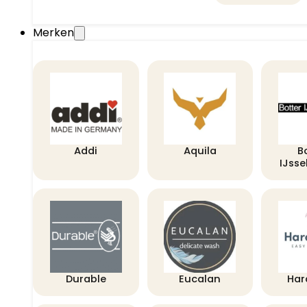
Merken
Addi
Aquila
B
IJss
Durable
Eucalan
Har