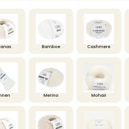
nanas
Bamboe
Cashmere
innen
Merino
Mohair