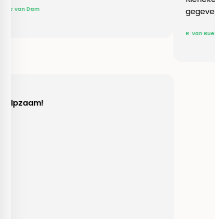
gegeven een erg gezellig
R. van Buel
Behulpzaam!