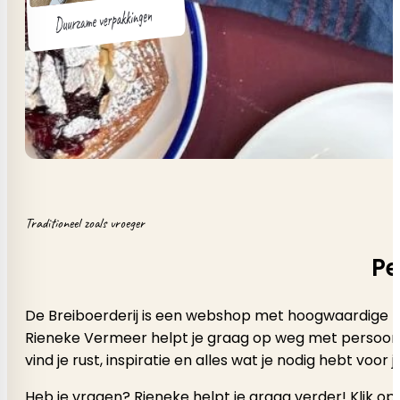
Traditioneel zoals vroeger
Pe
De Breiboerderij is een webshop met hoogwaardige b
Rieneke Vermeer helpt je graag op weg met persoonlijk a
vind je rust, inspiratie en alles wat je nodig hebt voor
Heb je vragen? Rieneke helpt je graag verder! Klik op 