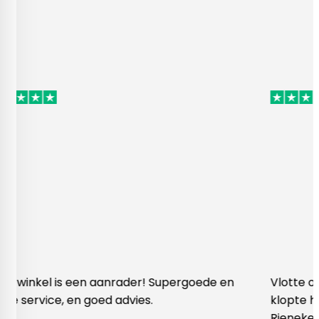
n aanrader! Supergoede en
Vlotte ontvangst van mijn
goed advies.
klopte heel blij na telef
Rieneke, ze heeft me heel