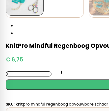
KnitPro Mindful Regenboog Opvo
€
6,75
KnitPro
Mindful
Regenboog
Opvouwbare
Schaar
aantal
SKU:
knitpro mindful regenboog opvouwbare schaar