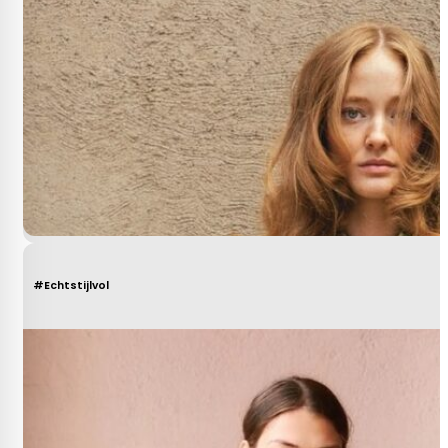
#Echtstijlvol