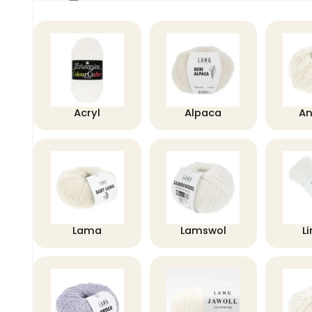
Acryl
Alpaca
A
Lama
Lamswol
L