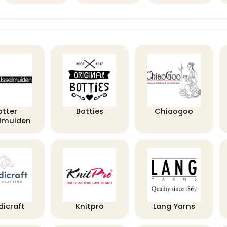
otter
Botties
Chiaogoo
elmuiden
dicraft
Knitpro
Lang Yarns