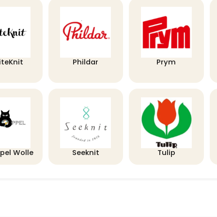
iteKnit
Phildar
Prym
pel Wolle
Seeknit
Tulip