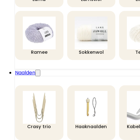
Ramee
Sokkenwol
T
Naalden
Crasy trio
Haaknaalden
Kabe