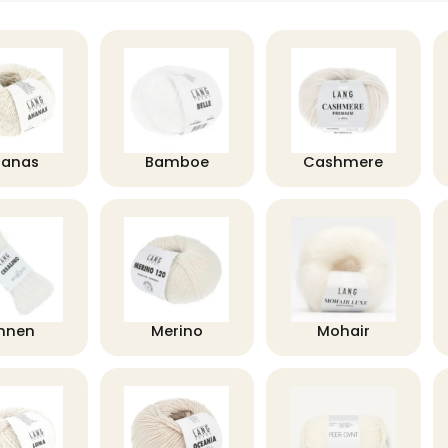
nanas
Bamboe
Cashmere
innen
Merino
Mohair