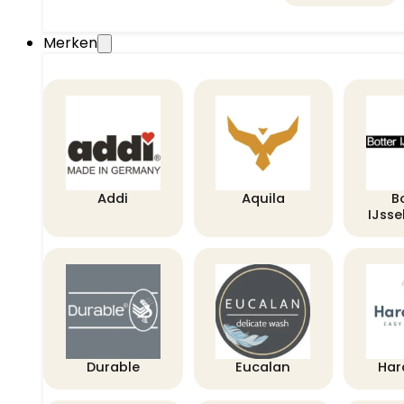
Merken
Addi
Aquila
B
IJss
Durable
Eucalan
Har