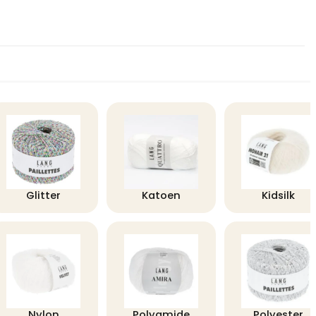
Glitter
Katoen
Kidsilk
Nylon
Polyamide
Polyester