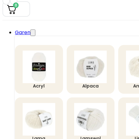
0
Garen
Acryl
Alpaca
A
Lama
Lamswol
L