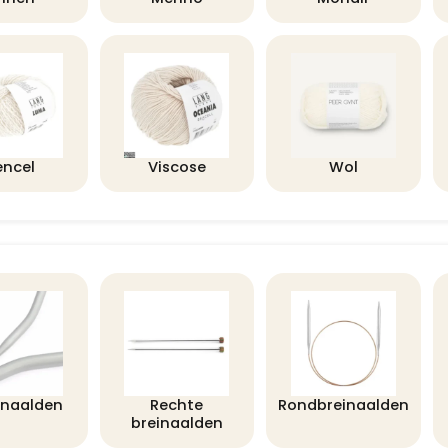
encel
Viscose
Wol
lnaalden
Rechte
Rondbreinaalden
breinaalden