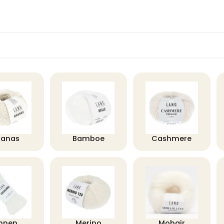
nanas
Bamboe
Cashmere
innen
Merino
Mohair