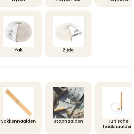
Yak
Zijde
Sokkennaalden
Stopnaalden
Tunische
haaknaalden