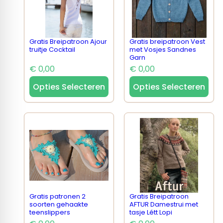
Gratis Breipatroon Ajour
Gratis breipatroon Vest
truitje Cocktail
met Vosjes Sandnes
Garn
€ 0,00
€ 0,00
Opties Selecteren
Opties Selecteren
Gratis patronen 2
Gratis Breipatroon
soorten gehaakte
AFTUR Damestrui met
teenslippers
tasje Létt Lopi