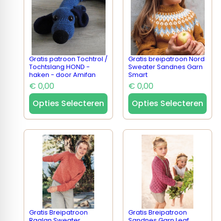
Gratis patroon Tochtrol /
Gratis breipatroon Nord
Tochtslang HOND -
Sweater Sandnes Garn
haken - door Amifan
Smart
€ 0,00
€ 0,00
Opties Selecteren
Opties Selecteren
Gratis Breipatroon
Gratis Breipatroon
Raglan Sweater
Sandnes Garn Leaf