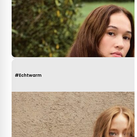
Heel behulpzaam, goede service mooie
produkten!
Yvonne Claessen
#Echtwarm