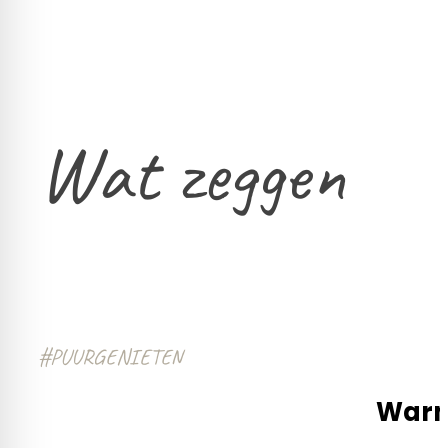
Wat zeggen
onze klanten?
#PUURGENIETEN
Warm 