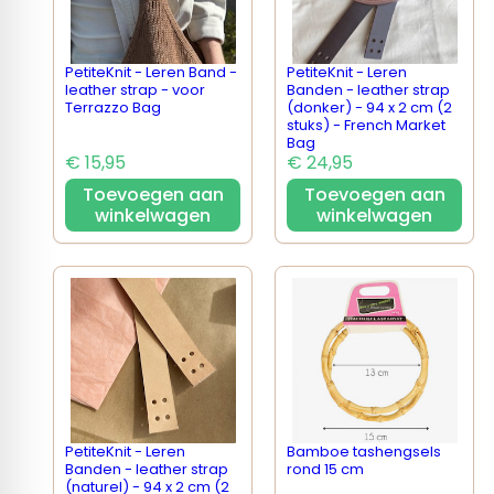
PetiteKnit - Leren Band -
PetiteKnit - Leren
leather strap - voor
Banden - leather strap
Terrazzo Bag
(donker) - 94 x 2 cm (2
stuks) - French Market
Bag
€ 15,95
€ 24,95
Toevoegen aan
Toevoegen aan
winkelwagen
winkelwagen
PetiteKnit - Leren
Bamboe tashengsels
Banden - leather strap
rond 15 cm
(naturel) - 94 x 2 cm (2