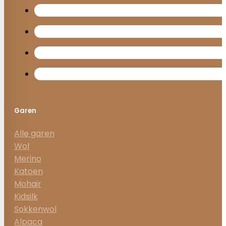
Garen
Alle garen
Wol
Merino
Katoen
Mohair
Kidsilk
Sokkenwol
Alpaca