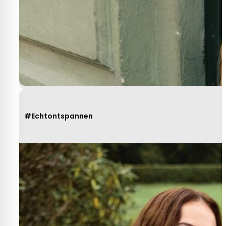
#Echtontspannen
Heel behulpzaam, goede service mooie
produkten!
Yvonne Claessen