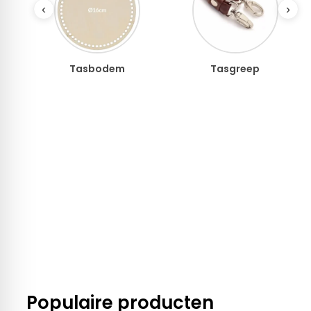
‹
›
m
Tasgreep
Voering
Populaire producten