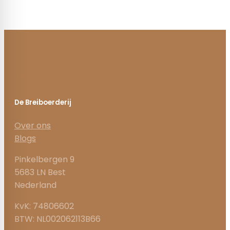
De Breiboerderij
Over ons
Blogs
Pinkelbergen 9
5683 LN Best
Nederland
KvK: 74806602
BTW: NL002062113B66