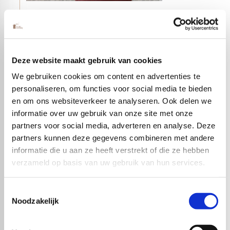
Lang Yarns
Breipakket Sandnes Garn Zomer Strepen Top Ma
Deze website maakt gebruik van cookies
€
26,95
We gebruiken cookies om content en advertenties te
personaliseren, om functies voor social media te bieden
en om ons websiteverkeer te analyseren. Ook delen we
informatie over uw gebruik van onze site met onze
partners voor social media, adverteren en analyse. Deze
partners kunnen deze gegevens combineren met andere
informatie die u aan ze heeft verstrekt of die ze hebben
verzameld op basis van uw gebruik van hun services.
Toestemmingsselectie
Noodzakelijk