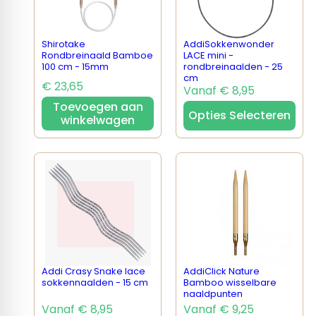
Shirotake
AddiSokkenwonder
Rondbreinaald Bamboe
LACE mini -
100 cm - 15mm
rondbreinaalden - 25
cm
€ 23,65
Vanaf € 8,95
Toevoegen aan
Opties Selecteren
winkelwagen
Addi Crasy Snake lace
AddiClick Nature
sokkennaalden - 15 cm
Bamboo wisselbare
naaldpunten
Vanaf € 8,95
Vanaf € 9,25