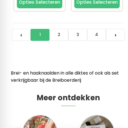
Opties Selecteren
Opties Selecteren
‹
›
1
2
3
4
Brei- en haaknaalden in alle diktes of ook als set
verkrijgbaar bij de Breiboerderij
Meer ontdekken