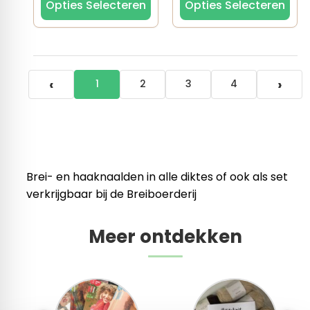
Opties Selecteren
Opties Selecteren
‹
›
1
2
3
4
Brei- en haaknaalden in alle diktes of ook als set
verkrijgbaar bij de Breiboerderij
Meer ontdekken