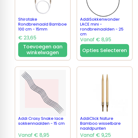
Shirotake
AddiSokkenwonder
Rondbreinaald Bamboe
LACE mini -
100 cm - 15mm
rondbreinaalden - 25
cm
€ 23,65
Vanaf € 8,95
Toevoegen aan
Opties Selecteren
winkelwagen
Addi Crasy Snake lace
AddiClick Nature
sokkennaalden - 15 cm
Bamboo wisselbare
naaldpunten
Vanaf € 8,95
Vanaf € 9,25