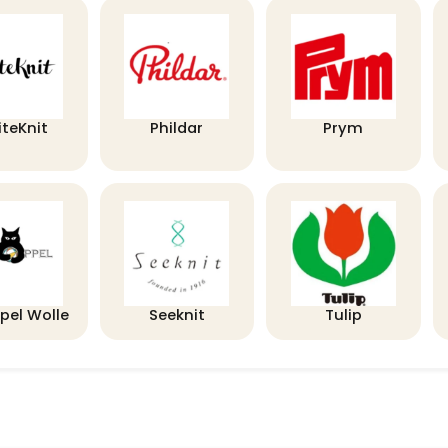
iteKnit
Phildar
Prym
pel Wolle
Seeknit
Tulip