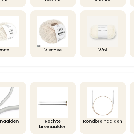
encel
Viscose
Wol
lnaalden
Rechte
Rondbreinaalden
breinaalden