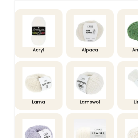
Acryl
Alpaca
A
Lama
Lamswol
L