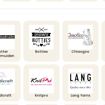
otter
Botties
Chiaogoo
elmuiden
dicraft
Knitpro
Lang Yarns