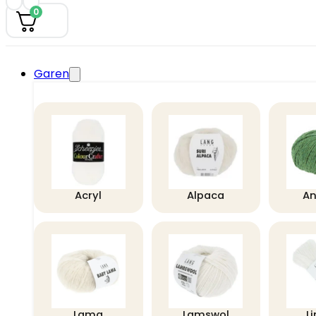
0
Garen
Acryl
Alpaca
A
Lama
Lamswol
L