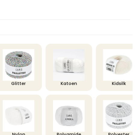
Glitter
Katoen
Kidsilk
Nylon
Polyamide
Polyester