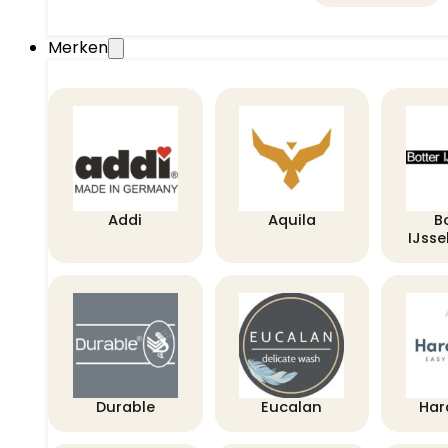
Merken
Addi
Aquila
B
IJss
Durable
Eucalan
Har