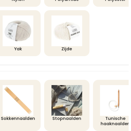
Yak
Zijde
Sokkennaalden
Stopnaalden
Tunische
haaknaalden