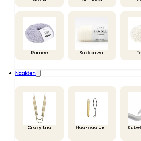
Ramee
Sokkenwol
T
Naalden
Crasy trio
Haaknaalden
Kabe