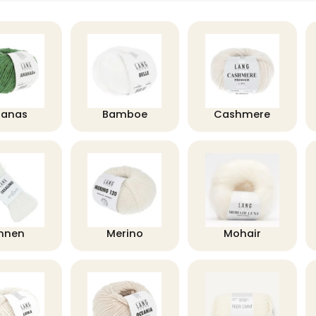
nanas
Bamboe
Cashmere
innen
Merino
Mohair