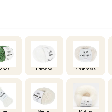
nanas
Bamboe
Cashmere
innen
Merino
Mohair