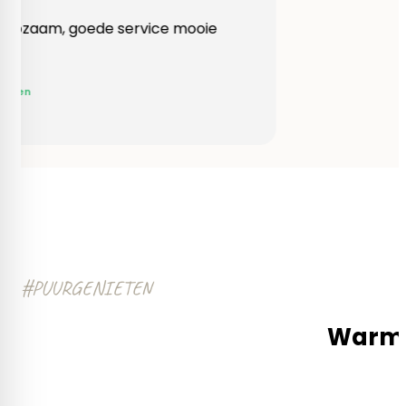
Heel behulpzaam, goede service mooie
produkten!
Yvonne Claessen
#PUURGENIETEN
Warm e