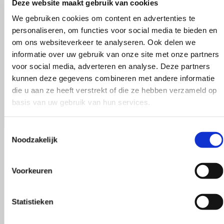
Deze website maakt gebruik van cookies
Bij de Breiboerderij staat kwaliteit en duurzaamheid
We gebruiken cookies om content en advertenties te
kunnen wij onze klanten verzekeren van kwaliteit en 
personaliseren, om functies voor social media te bieden en
om ons websiteverkeer te analyseren. Ook delen we
De eigenaresse Rieneke Vermeer heeft het assortimen
informatie over uw gebruik van onze site met onze partners
verzekerd van dat je al je brei-en haakproducten onde
voor social media, adverteren en analyse. Deze partners
kunnen deze gegevens combineren met andere informatie
die u aan ze heeft verstrekt of die ze hebben verzameld op
basis van uw gebruik van hun services.
Toestemmingsselectie
Noodzakelijk
Voorkeuren
Statistieken
Maak je bestelling compleet