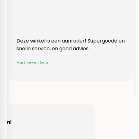
inkel is een aanrader! Supergoede en
Vlotte ontvan
service, en goed advies.
klopte heel b
Rieneke, ze h
 van Dam
gegeven een 
R. van Buel
Behulpzaam!