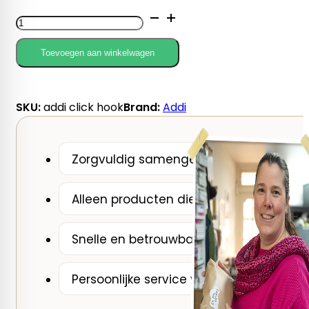
Addi
Click
Hook
Toevoegen aan winkelwagen
aantal
SKU:
addi click hook
Brand:
Addi
Zorgvuldig samengesteld door De Breib
Alleen producten die wij zelf zouden ge
Snelle en betrouwbare verzending
Persoonlijke service van een breispecial