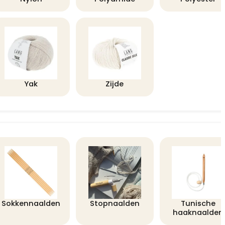
Yak
Zijde
Sokkennaalden
Stopnaalden
Tunische
haaknaalden