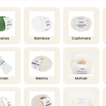
nanas
Bamboe
Cashmere
innen
Merino
Mohair