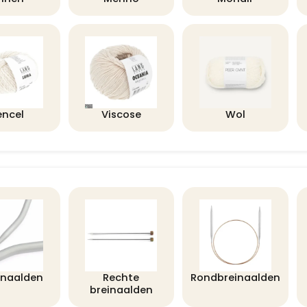
encel
Viscose
Wol
lnaalden
Rechte
Rondbreinaalden
breinaalden