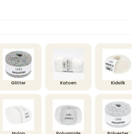
Glitter
Katoen
Kidsilk
Nylon
Polyamide
Polyester