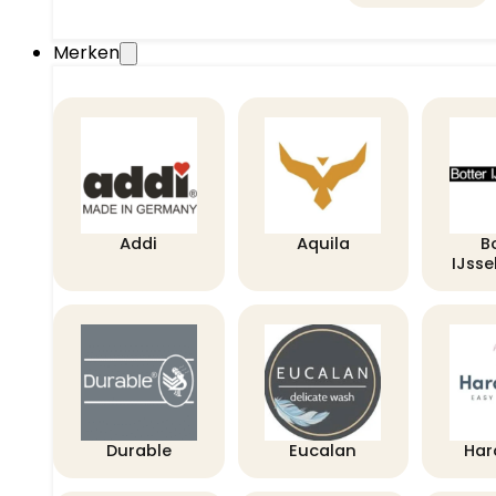
Merken
Addi
Aquila
B
IJss
Durable
Eucalan
Har