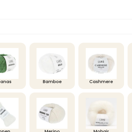
nanas
Bamboe
Cashmere
innen
Merino
Mohair