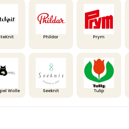
iteKnit
Phildar
Prym
pel Wolle
Seeknit
Tulip