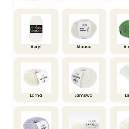
Acryl
Alpaca
A
Lama
Lamswol
L