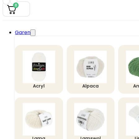
0
Garen
Acryl
Alpaca
A
Lama
Lamswol
L