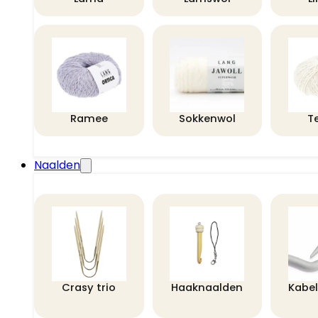
Ramee
Sokkenwol
T
Naalden
Crasy trio
Haaknaalden
Kabe