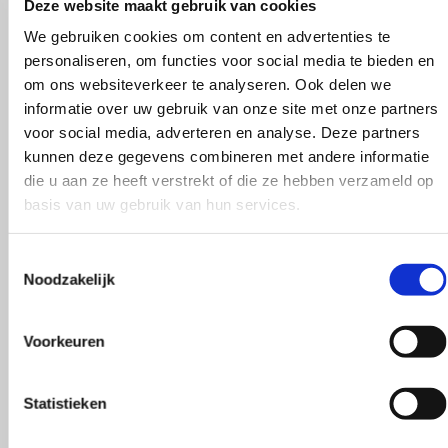
Deze website maakt gebruik van cookies
We gebruiken cookies om content en advertenties te
personaliseren, om functies voor social media te bieden en
om ons websiteverkeer te analyseren. Ook delen we
informatie over uw gebruik van onze site met onze partners
voor social media, adverteren en analyse. Deze partners
kunnen deze gegevens combineren met andere informatie
die u aan ze heeft verstrekt of die ze hebben verzameld op
basis van uw gebruik van hun services.
Toestemmingsselectie
el is een aanrader! Supergoede en
Vlotte ontvangst
Noodzakelijk
vice, en goed advies.
klopte heel blij
Rieneke, ze heef
Voorkeuren
 Dam
gegeven een erg
R. van Buel
Statistieken