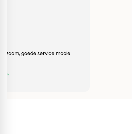
Heel behulpzaam, goede service mooie
produkten!
Yvonne Claessen