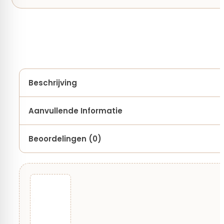
Beschrijving
Aanvullende Informatie
Beoordelingen (0)
Merk
Lopi
Techniek
Er zijn nog geen beoordelingen.
Haken