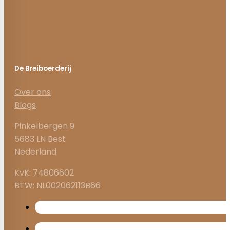
De Breiboerderij
Over ons
Blogs
Pinkelbergen 9
5683 LN Best
Nederland
KvK: 74806602
BTW: NL002062113B66