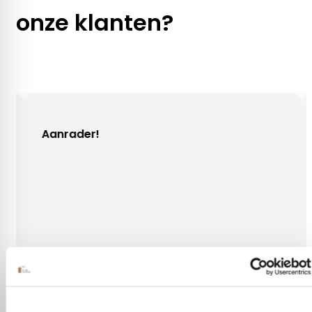
onze klanten?
!
Gezellig contac