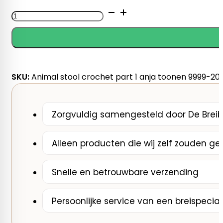
Animal
stool
crochet
nr.
1
Anja
SKU:
Animal stool crochet part 1 anja toonen 9999-20
Toonen
aantal
Zorgvuldig samengesteld door De Breib
Alleen producten die wij zelf zouden ge
Snelle en betrouwbare verzending
Persoonlijke service van een breispecial