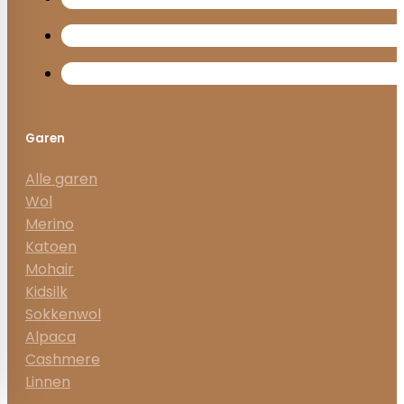
Garen
Alle garen
Wol
Merino
Katoen
Mohair
Kidsilk
Sokkenwol
Alpaca
Cashmere
Linnen