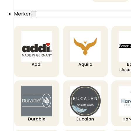
Merken
Addi
Aquila
B
IJss
Durable
Eucalan
Har