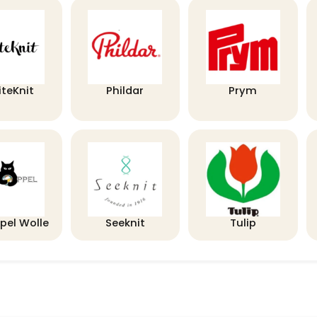
iteKnit
Phildar
Prym
pel Wolle
Seeknit
Tulip