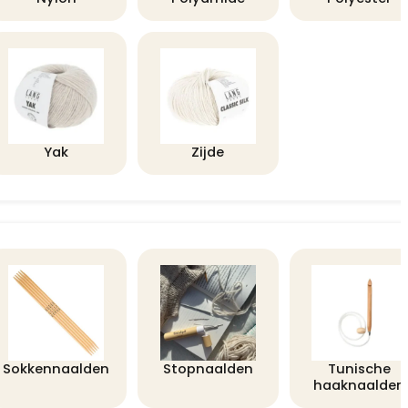
Yak
Zijde
Sokkennaalden
Stopnaalden
Tunische
haaknaalden