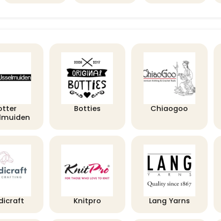
otter
Botties
Chiaogoo
elmuiden
dicraft
Knitpro
Lang Yarns