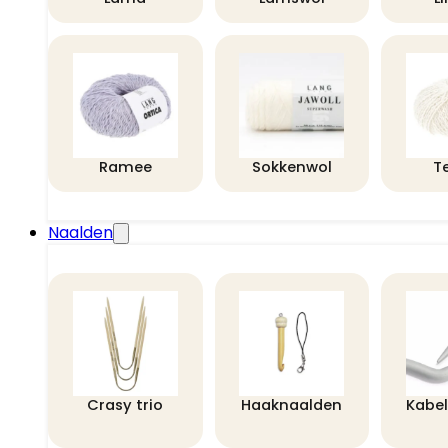
Ramee
Sokkenwol
T
Naalden
Crasy trio
Haaknaalden
Kabe