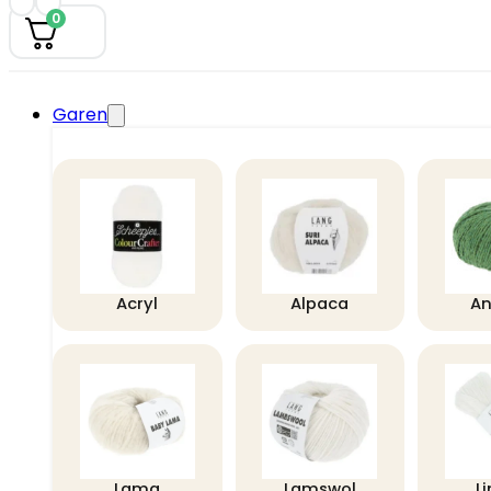
0
Garen
Acryl
Alpaca
A
Lama
Lamswol
L