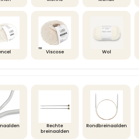
encel
Viscose
Wol
lnaalden
Rechte
Rondbreinaalden
breinaalden