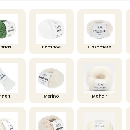
nanas
Bamboe
Cashmere
innen
Merino
Mohair