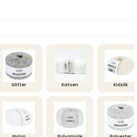
Glitter
Katoen
Kidsilk
Nylon
Polyamide
Polyester