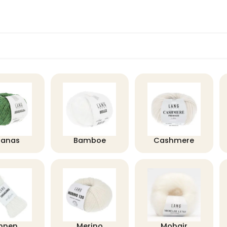
nanas
Bamboe
Cashmere
innen
Merino
Mohair