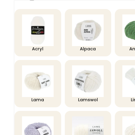
Acryl
Alpaca
A
Lama
Lamswol
L