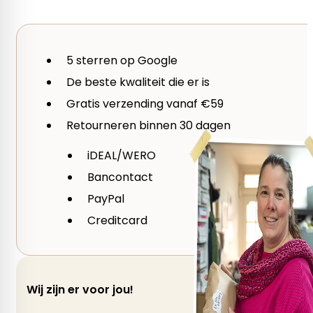
Breien, Rond Breien
Mijn naam, e-mail en site opslaan in deze brows
Je waardering
*
Naalddikte
5 sterren op Google
1 van de 5 sterren
2 van de 5 sterren
3 
De beste kwaliteit die er is
10 mm, 3,5 mm, 4 mm, 4,5 mm, 5 mm, 5,5 mm, 6 m
Je beoordeling
*
Gratis verzending vanaf €59
Retourneren binnen 30 dagen
iDEAL/WERO
Bancontact
PayPal
Creditcard
Wij zijn er voor jou!