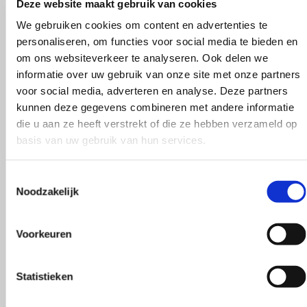
Deze website maakt gebruik van cookies
kel is een aanrader! Supergoede en
Vlotte ontvangs
We gebruiken cookies om content en advertenties te
rvice, en goed advies.
klopte heel bli
personaliseren, om functies voor social media te bieden en
Rieneke, ze hee
om ons websiteverkeer te analyseren. Ook delen we
n Dam
gegeven een er
informatie over uw gebruik van onze site met onze partners
voor social media, adverteren en analyse. Deze partners
R. van Buel
kunnen deze gegevens combineren met andere informatie
die u aan ze heeft verstrekt of die ze hebben verzameld op
basis van uw gebruik van hun services.
Toestemmingsselectie
Noodzakelijk
Behulpzaam!
Voorkeuren
Statistieken