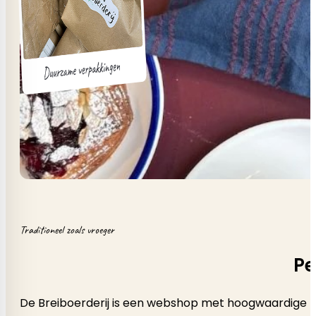
Traditioneel zoals vroeger
Pe
De Breiboerderij is een webshop met hoogwaardige b