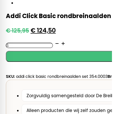
Addi Click Basic rondbreinaalden 
Oorspronkelijke
Huidige
€
124,50
€
125,95
prijs
prijs
Addi
was:
is:
Click
€ 125,95.
€ 124,50.
Basic
rondbreinaalden
set
aantal
SKU:
addi click basic rondbreinaalden set 354.0003
Br
Zorgvuldig samengesteld door De Breib
Alleen producten die wij zelf zouden ge