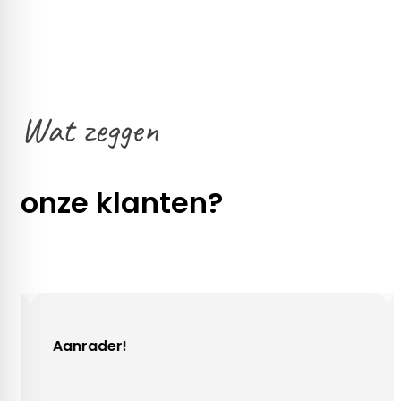
Wat zeggen
onze klanten?
r!
Gezellig conta