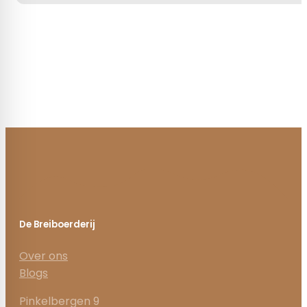
De Breiboerderij
Over ons
Blogs
Pinkelbergen 9