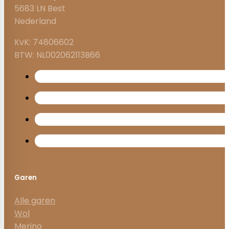
5683 LN Best
Nederland
KvK: 74806602
BTW: NL002062113B66
Garen
Alle garen
Wol
Merino