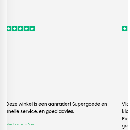
l is een aanrader! Supergoede en
Vlotte ontvangst 
ice, en goed advies.
klopte heel blij 
Rieneke, ze heeft
am
gegeven een erg 