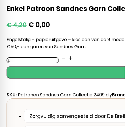
Enkel Patroon Sandnes Garn Collec
Oorspronkelijke
Huidige
€
0,00
€
4,20
prijs
prijs
Engelstalig – papieruitgave – kies een van de 8 modell
was:
is:
€50,- aan garen van Sandnes Garn.
€ 4,20.
€ 0,00.
Enkel
Patroon
Sandnes
Garn
Collectie
2409
SKU:
Patronen Sandnes Garn Collectie 2409 diy
Brand
-
DIY
aantal
Zorgvuldig samengesteld door De Breib