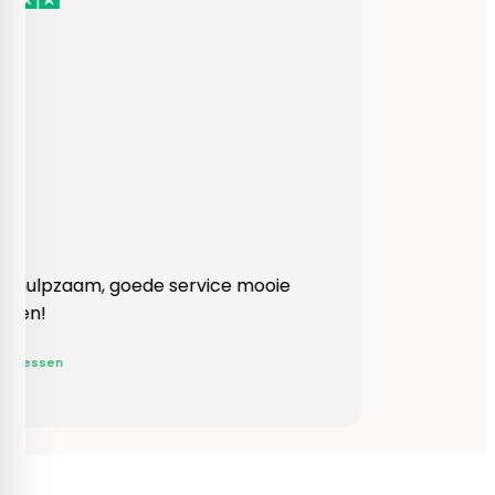
Heel behulpzaam, goede service mooie
produkten!
Yvonne Claessen