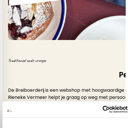
Traditioneel zoals vroeger
Pe
De Breiboerderij is een webshop met hoogwaardige b
Rieneke Vermeer helpt je graag op weg met persoonlijk a
vind je rust, inspiratie en alles wat je nodig hebt voor
Heb je vragen? Rieneke helpt je graag verder! Klik op 