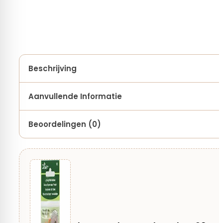
Beschrijving
Aanvullende Informatie
Beoordelingen (0)
Merk
Clover
Er zijn nog geen beoordelingen.