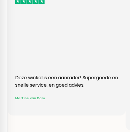
nkel is een aanrader! Supergoede en
Vlotte ontvangs
ervice, en goed advies.
klopte heel bl
Rieneke, ze he
an Dam
gegeven een er
R. van Buel