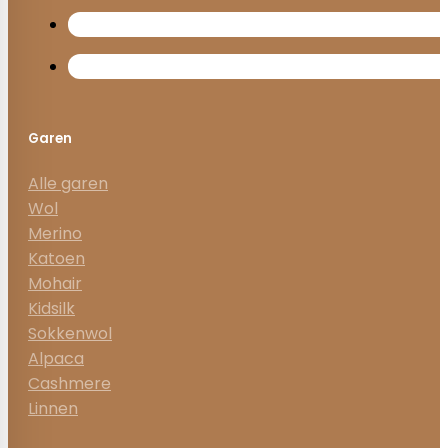
Garen
Alle garen
Wol
Merino
Katoen
Mohair
Kidsilk
Sokkenwol
Alpaca
Cashmere
Linnen