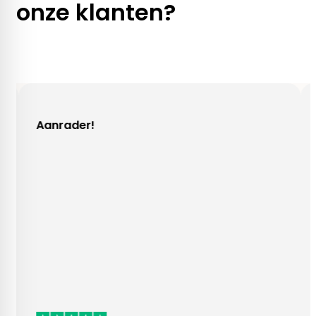
onze klanten?
r!
Gezellig cont