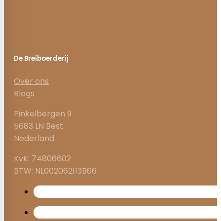
De Breiboerderij
Over ons
Blogs
Pinkelbergen 9
5683 LN Best
Nederland
KvK: 74806602
BTW: NL002062113B66