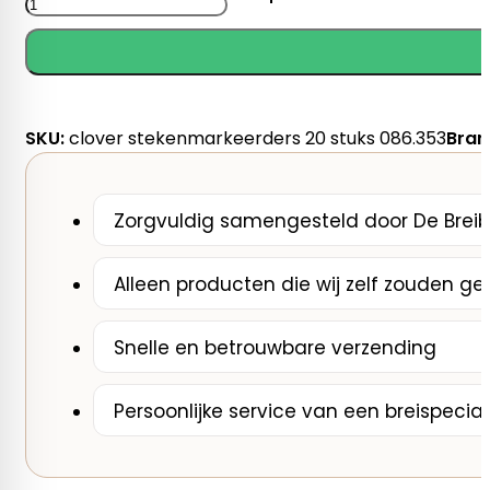
Stekenmarkeerders
20
st.
aantal
SKU:
clover stekenmarkeerders 20 stuks 086.353
Bran
Zorgvuldig samengesteld door De Breib
Alleen producten die wij zelf zouden ge
Snelle en betrouwbare verzending
Persoonlijke service van een breispecial