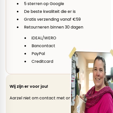
5 sterren op Google
Je waardering
*
Naalddikte
De beste kwaliteit die er is
1 van de 5 sterren
2 van de 5 sterren
3 
Gratis verzending vanaf €59
3,5 mm, 4 mm, 4,5 mm, 5 mm, 5,5 mm, 6 mm, 7 mm
Je beoordeling
*
Retourneren binnen 30 dagen
iDEAL/WERO
Bancontact
PayPal
Creditcard
Wij zijn er voor jou!
Aarzel niet om contact met ons op te nemen als je v