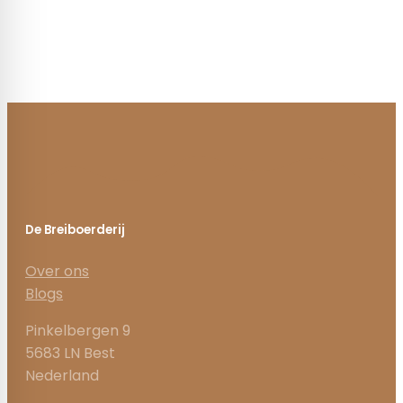
De Breiboerderij
Over ons
Blogs
Pinkelbergen 9
5683 LN Best
Nederland