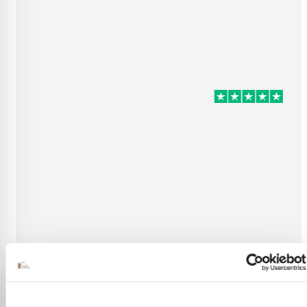
er! Supergoede en
Vlotte ontvangst van mijn bestelli
es.
klopte heel blij na telefonisch k