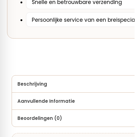
Snelle en betrouwbare verzending
Persoonlijke service van een breispecial
Beschrijving
Aanvullende Informatie
Beoordelingen (0)
Materiaal (naalden)
metaal