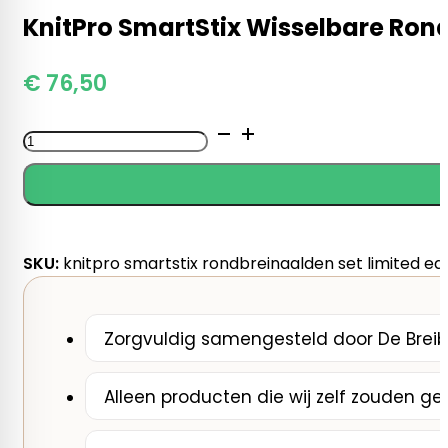
KnitPro SmartStix Wisselbare Rond
€
76,50
KnitPro
SmartStix
Wisselbare
Rondbreinaalden
Set
Deluxe
SKU:
knitpro smartstix rondbreinaalden set limited edi
(kort)
aantal
Zorgvuldig samengesteld door De Breib
Alleen producten die wij zelf zouden ge