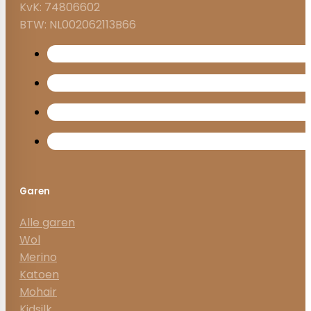
KvK: 74806602
BTW: NL002062113B66
Garen
Alle garen
Wol
Merino
Katoen
Mohair
Kidsilk