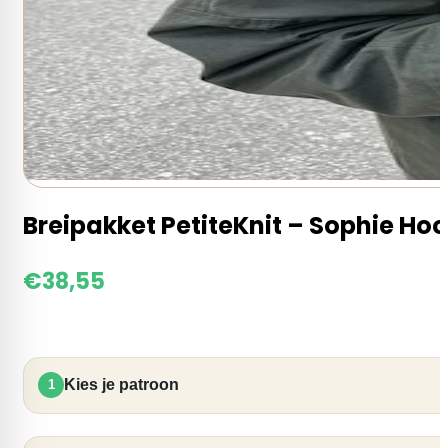
Breipakket PetiteKnit – Sophie Ho
€
38,55
Kies je patroon
1
los patroon
Geen
PetiteKnit -