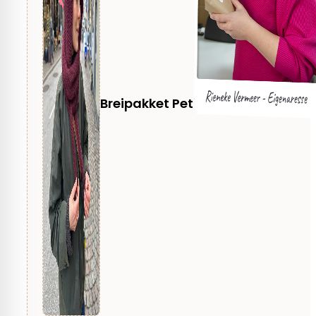
Moeilijkheid
3 Medium
Breipakket PetiteKnit – Sophie H
Techniek
Breien
Kleding
Muts, Omslagdoek
Aanbevolen naalddikte
5 mm