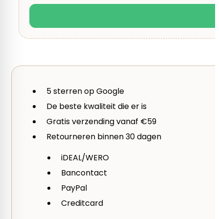
Ontwerp - Design
PetiteKnit
Merk
5 sterren op Google
Lang Yarns
De beste kwaliteit die er is
Gratis verzending vanaf €59
Taal
Retourneren binnen 30 dagen
Nederlands
iDEAL/WERO
Bancontact
Seizoen
PayPal
Herfst, Winter
Creditcard