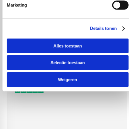
Marketing
!
Gezellig contac
Details tonen
Alles toestaan
Selectie toestaan
Weigeren