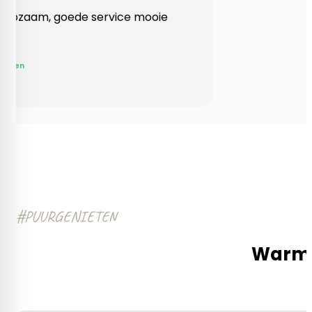
Heel behulpzaam, goede service mooie
produkten!
Yvonne Claessen
#PUURGENIETEN
Warm e