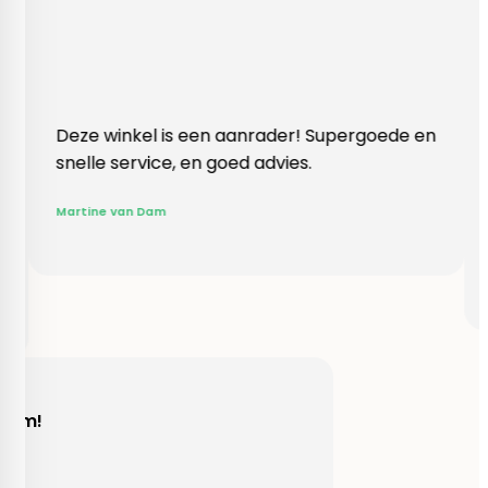
el is een aanrader! Supergoede en
Vlotte ontvangst
vice, en goed advies.
klopte heel blij
Rieneke, ze heef
 Dam
gegeven een erg
R. van Buel
Behulpzaam!