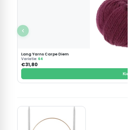
Lang Yarns Carpe Diem
Variatie:
64
€
31,80
Kies