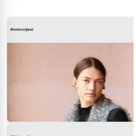
#Echtstijlvol