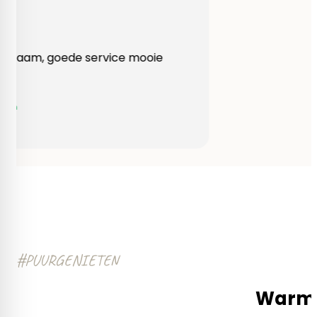
Heel behulpzaam, goede service mooie
produkten!
Yvonne Claessen
#PUURGENIETEN
Warm e