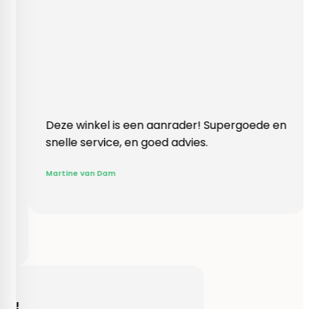
inkel is een aanrader! Supergoede en
Vlotte ontvan
 service, en goed advies.
klopte heel b
Rieneke, ze h
 van Dam
gegeven een 
R. van Buel
Behulpzaam!