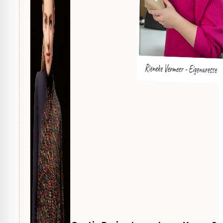
Ontwerp - Design
De Breiboerderij
Techniek
Breien
Soort Project
Kleding
Kleding
Omslagdoek, Sjaal