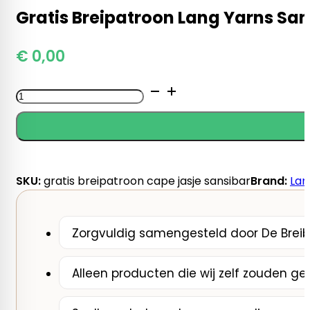
Gratis Breipatroon Lang Yarns San
€
0,00
Gratis
Breipatroon
Lang
Yarns
Sansibar
Cape
SKU:
gratis breipatroon cape jasje sansibar
Brand:
Lan
Jasje
aantal
Zorgvuldig samengesteld door De Breib
Alleen producten die wij zelf zouden ge