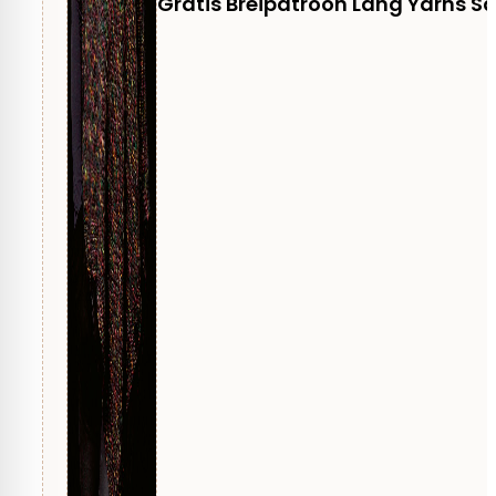
Gratis Breipatroon Lang Yarns S
Geschikt voor
Dames
Aanbevolen naalddikte
5,5 mm
Moeilijkheid
2 Easy, 3 Medium
Taal
Nederlands