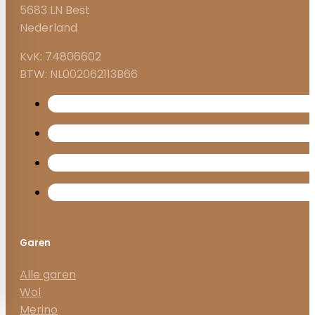
5683 LN Best
Nederland
KvK: 74806602
BTW: NL002062113B66
Garen
Alle garen
Wol
Merino