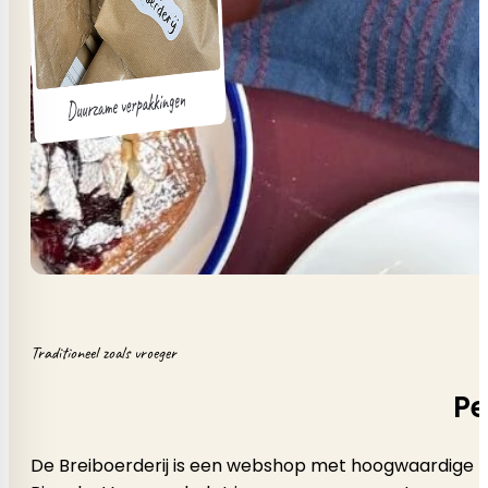
Traditioneel zoals vroeger
Pe
De Breiboerderij is een webshop met hoogwaardige b