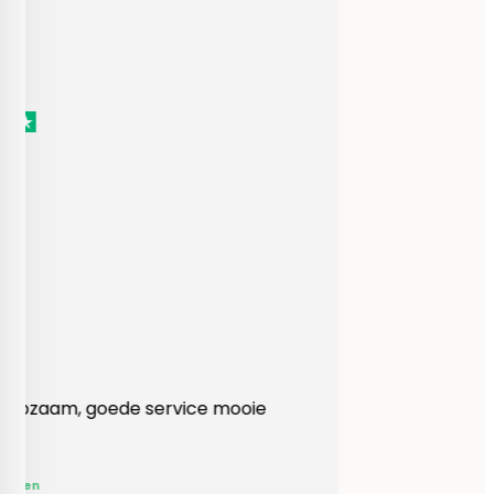
Heel behulpzaam, goede service mooie
produkten!
Yvonne Claessen