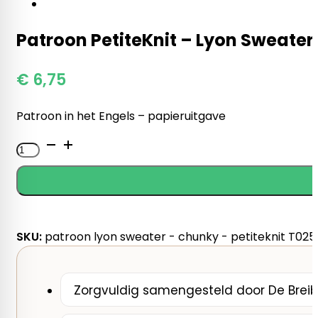
Patroon PetiteKnit – Lyon Sweater
€
6,75
Patroon in het Engels – papieruitgave
Patroon
PetiteKnit
-
Lyon
Sweater
-
SKU:
patroon lyon sweater - chunky - petiteknit T02
Chunky
Edition
aantal
Zorgvuldig samengesteld door De Breib