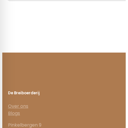
De Breiboerderij
Over ons
Blogs
Pinkelbergen 9