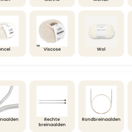
encel
Viscose
Wol
lnaalden
Rechte
Rondbreinaalden
breinaalden