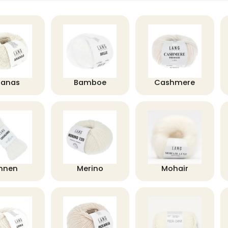
nanas
Bamboe
Cashmere
innen
Merino
Mohair