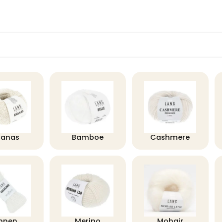
nanas
Bamboe
Cashmere
innen
Merino
Mohair