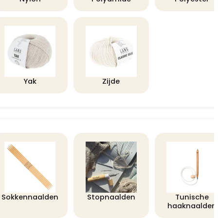
Yak
Zijde
Sokkennaalden
Stopnaalden
Tunische
haaknaalden