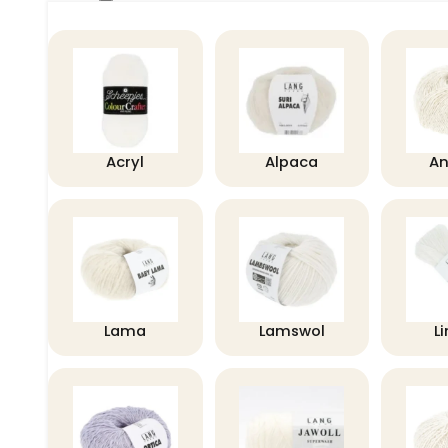
Acryl
Alpaca
A
Lama
Lamswol
L