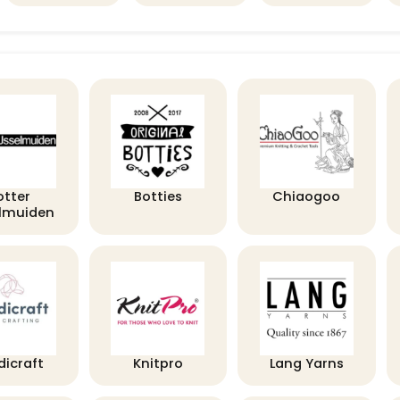
otter
Botties
Chiaogoo
elmuiden
dicraft
Knitpro
Lang Yarns