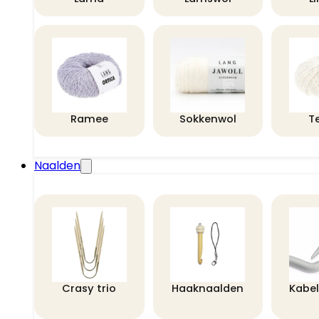
Ramee
Sokkenwol
T
Naalden
Crasy trio
Haaknaalden
Kabe