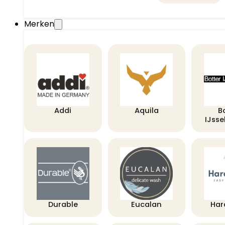
Merken
Addi
Aquila
B
IJss
Durable
Eucalan
Har