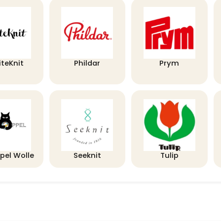
iteKnit
Phildar
Prym
pel Wolle
Seeknit
Tulip