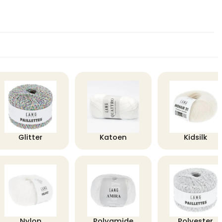
Glitter
Katoen
Kidsilk
Nylon
Polyamide
Polyester