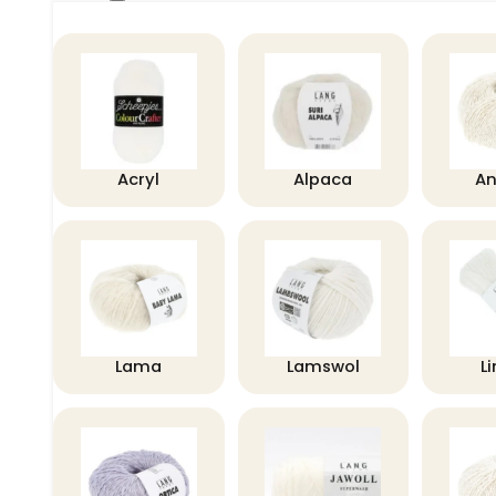
Acryl
Alpaca
A
Lama
Lamswol
L