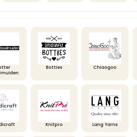
otter
Botties
Chiaogoo
elmuiden
dicraft
Knitpro
Lang Yarns