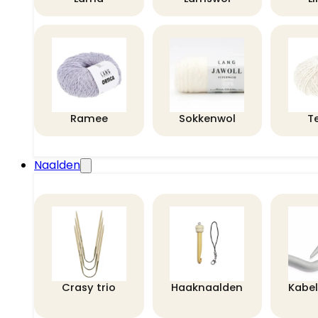
Ramee
Sokkenwol
T
Naalden
Crasy trio
Haaknaalden
Kabe