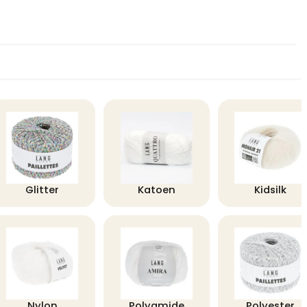
Glitter
Katoen
Kidsilk
Nylon
Polyamide
Polyester