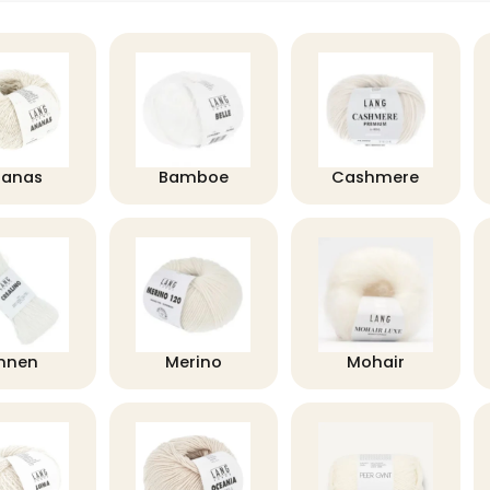
nanas
Bamboe
Cashmere
innen
Merino
Mohair