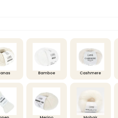
nanas
Bamboe
Cashmere
innen
Merino
Mohair