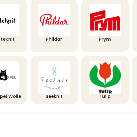
iteKnit
Phildar
Prym
pel Wolle
Seeknit
Tulip