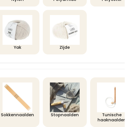
Yak
Zijde
Sokkennaalden
Stopnaalden
Tunische
haaknaalden