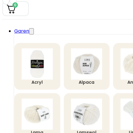
0
Garen
Acryl
Alpaca
A
Lama
Lamswol
L