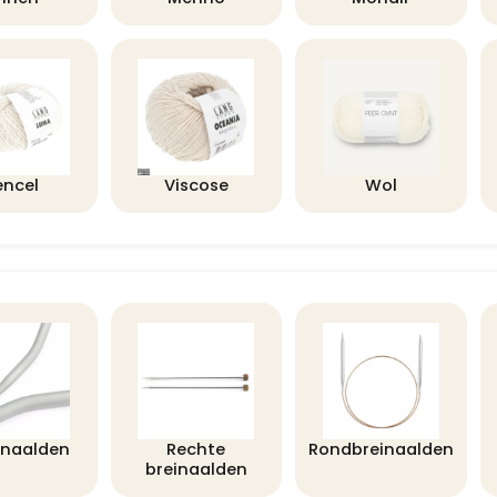
encel
Viscose
Wol
lnaalden
Rechte
Rondbreinaalden
breinaalden