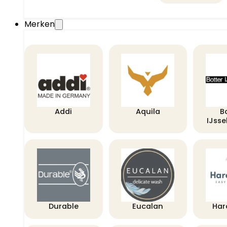
Merken
Addi
Aquila
B
IJss
Durable
Eucalan
Har