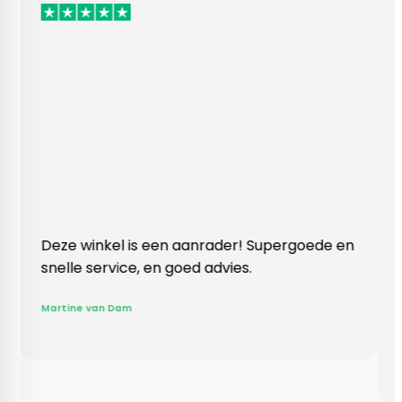
el is een aanrader! Supergoede en
Vlotte ontvangst
rvice, en goed advies.
klopte heel blij
Rieneke, ze heef
 Dam
gegeven een erg
R. van Buel