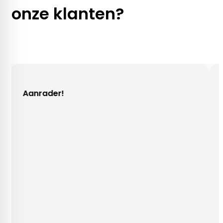
onze klanten?
!
Gezellig contac