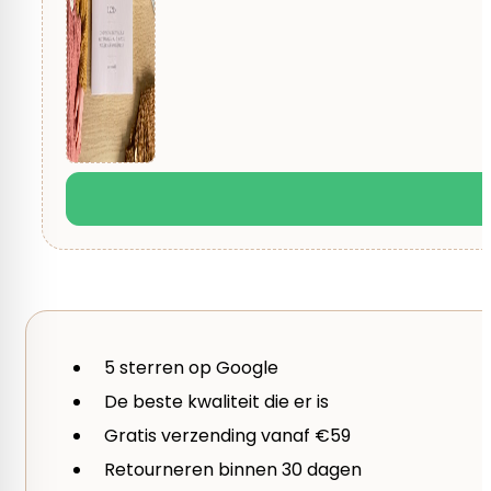
Je waardering
*
Taal
1 van de 5 sterren
2 van de 5 sterren
3 
Deens, Engels
Je beoordeling
*
5 sterren op Google
De beste kwaliteit die er is
Gratis verzending vanaf €59
Retourneren binnen 30 dagen