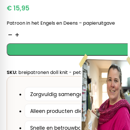
€
15,95
Patroon in het Engels en Deens – papieruitgave
Breipatronen
Dukkestrikk
-
voor
Poppen
Kleertjes
SKU:
breipatronen doll knit - petiteknit (deens/engel
-
PetiteKnit
aantal
Zorgvuldig samengesteld door De Breib
Alleen producten die wij zelf zouden ge
Snelle en betrouwbare verzending