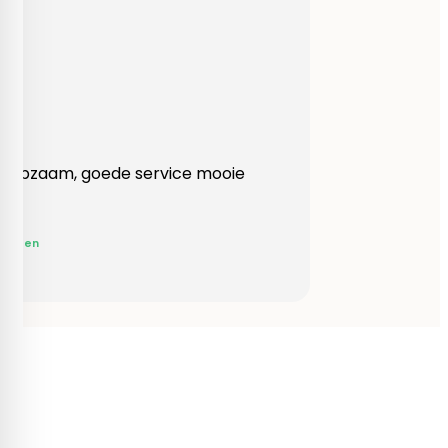
Heel behulpzaam, goede service mooie
produkten!
Yvonne Claessen