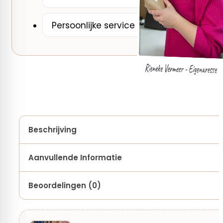
Persoonlijke service van een breispecial
Beschrijving
Aanvullende Informatie
Beoordelingen (0)
Merk
Sandnes Garn