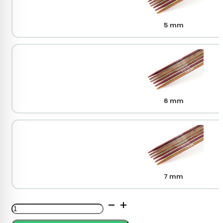
5 mm
6 mm
7 mm
KnitPro
Symfonie