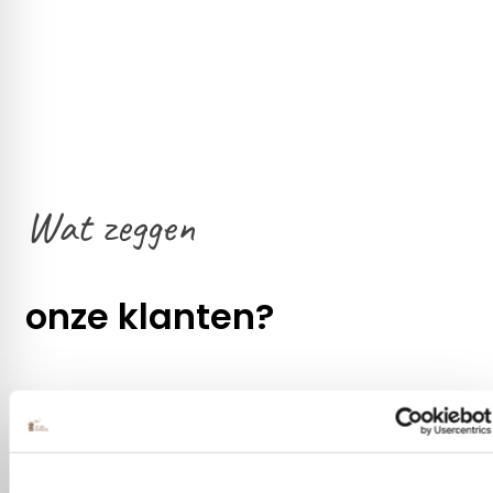
Wat zeggen
onze klanten?
!
Gezellig contac