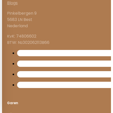
Blogs
Pinkelbergen 9
5683 LN Best
Nederland
KvK: 74806602
BTW: NL002062113B66
Garen