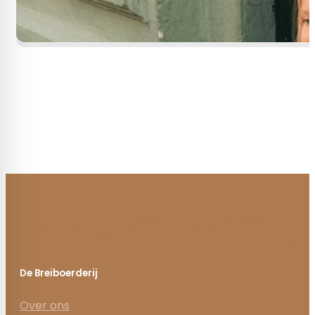
De Breiboerderij
Over ons