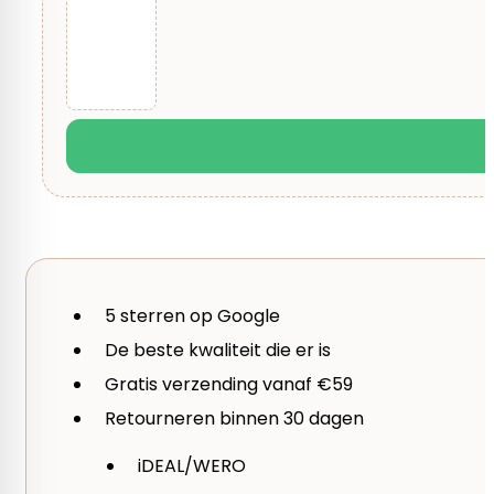
1 van de 5 sterren
2 van de 5 sterren
3 
Je beoordeling
*
5 sterren op Google
De beste kwaliteit die er is
Gratis verzending vanaf €59
Retourneren binnen 30 dagen
iDEAL/WERO