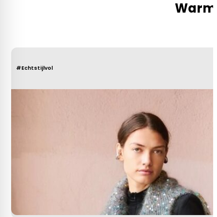
Warm e
#Echtstijlvol