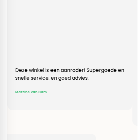
nkel is een aanrader! Supergoede en
Vlotte ontvang
ervice, en goed advies.
klopte heel bl
Rieneke, ze he
an Dam
gegeven een e
R. van Buel