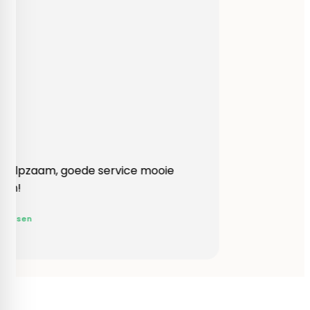
Heel behulpzaam, goede service mooie
produkten!
Yvonne Claessen