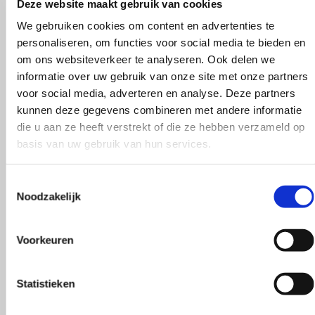
Deze website maakt gebruik van cookies
Wasvoorschrift
We gebruiken cookies om content en advertenties te
personaliseren, om functies voor social media te bieden en
Handwas / Plat laten drogen
om ons websiteverkeer te analyseren. Ook delen we
Mijn naam, e-mail en site opslaan in deze brows
informatie over uw gebruik van onze site met onze partners
Je waardering
*
voor social media, adverteren en analyse. Deze partners
Trui maat 38/40
kunnen deze gegevens combineren met andere informatie
1 van de 5 sterren
2 van de 5 sterren
3 
Lang Yarns Cashmere Light
die u aan ze heeft verstrekt of die ze hebben verzameld op
375 gram
basis van uw gebruik van hun services.
Je beoordeling
*
Kleur
Toestemmingsselectie
Noodzakelijk
Beige, Blauw, Bruin, Geel, Grijs, Groen, Oranje, Paars
Voorkeuren
Kleurnummer
Statistieken
03, 04, 05, 06, 07, 09, 13, 14, 15, 17, 18, 19, 21, 23, 25, 33