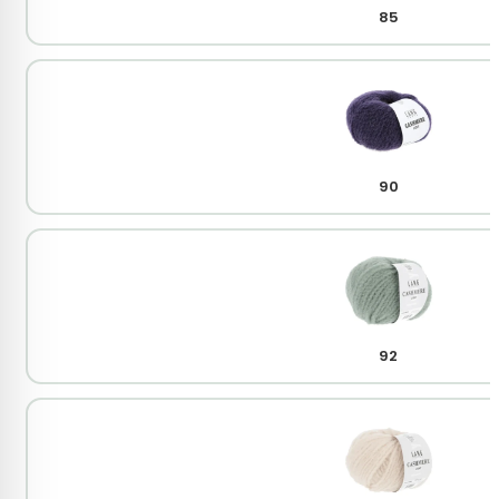
85
90
92