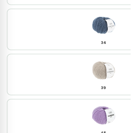
34
39
45