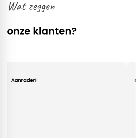
Wat zeggen
onze klanten?
der!
Gezellig co