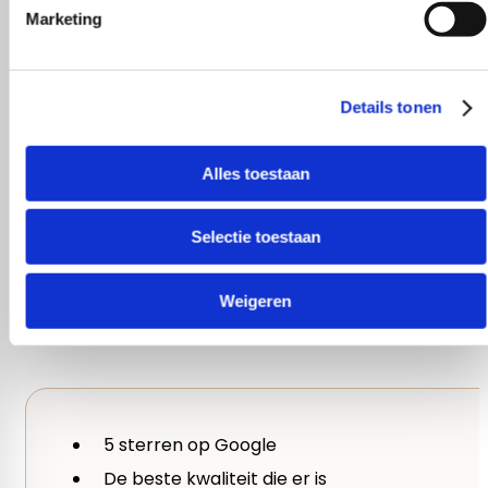
Merk
Marketing
Lang Yarns
Details tonen
Garen
Alles toestaan
Cashmere, Polyamide – Nylon
Selectie toestaan
gewicht per bol
Weigeren
25 gram
Looplengte
85 m
5 sterren op Google
De beste kwaliteit die er is