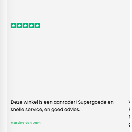
winkel is een aanrader! Supergoede en
Vlotte ontva
 service, en goed advies.
klopte heel 
Rieneke, ze 
 van Dam
gegeven een