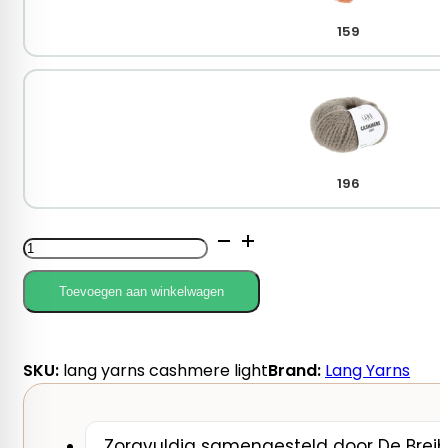
159
196
Lang
Yarns
Cashmere
Toevoegen aan winkelwagen
Light
aantal
SKU:
lang yarns cashmere light
Brand:
Lang Yarns
Zorgvuldig samengesteld door De Breib