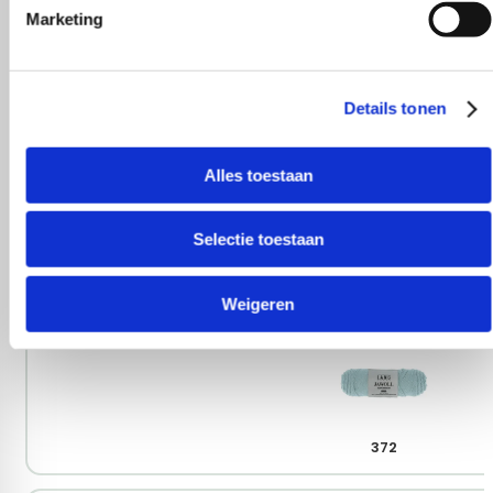
Marketing
Details tonen
339
Alles toestaan
Selectie toestaan
358
Weigeren
372