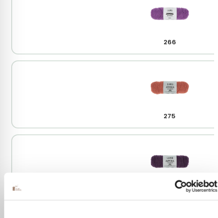
266
275
280