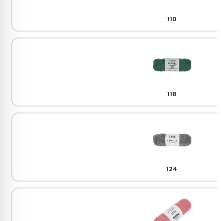
110
118
124