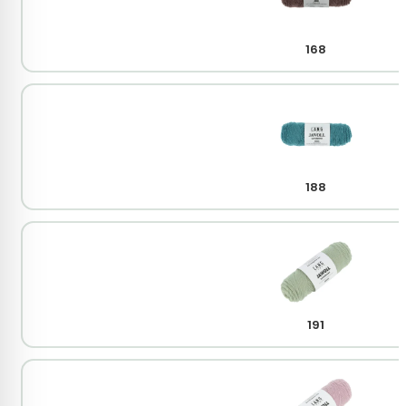
168
188
191