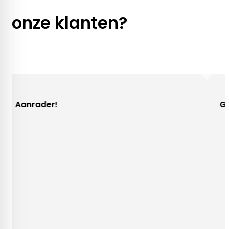
onze klanten?
der!
Gezellig co