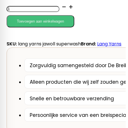
Lang
Yarns
Jawoll
Toevoegen aan winkelwagen
Superwash
aantal
SKU:
lang yarns jawoll superwash
Brand:
Lang Yarns
Zorgvuldig samengesteld door De Breib
Alleen producten die wij zelf zouden ge
Snelle en betrouwbare verzending
Persoonlijke service van een breispecial