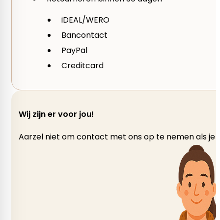
Kleurnummer
iDEAL/WERO
Bancontact
01, 03, 04, 05, 06, 07, 20, 22, 23, 25, 32, 33, 34, 43, 45, 60,
PayPal
215, 216, 219, 220, 226, 228, 234, 235, 245, 246, 248, 2
Creditcard
Merk
Lang Yarns
Wij zijn er voor jou!
Garen
Aarzel niet om contact met ons op te nemen als je v
Polyamide – Nylon, Sokkenwol, Wol
gewicht per bol
50 gram