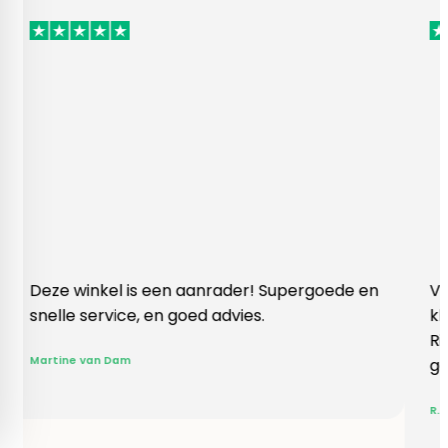
winkel is een aanrader! Supergoede en
Vlotte ontva
 service, en goed advies.
klopte heel 
Rieneke, ze 
e van Dam
gegeven een
R. van Buel