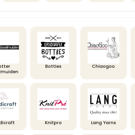
otter
Botties
Chiaogoo
elmuiden
dicraft
Knitpro
Lang Yarns