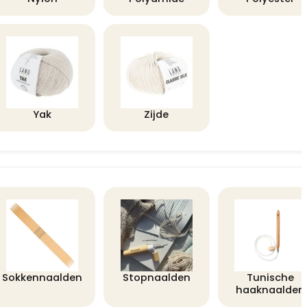
Yak
Zijde
Sokkennaalden
Stopnaalden
Tunische
haaknaalden