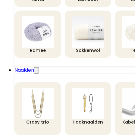
Ramee
Sokkenwol
T
Naalden
Crasy trio
Haaknaalden
Kabe