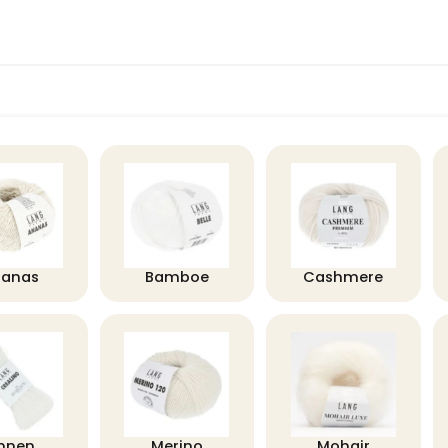
nanas
Bamboe
Cashmere
innen
Merino
Mohair