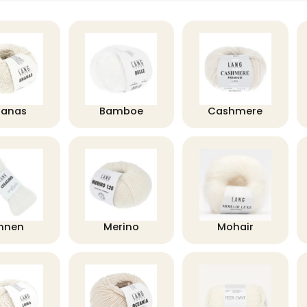
nanas
Bamboe
Cashmere
innen
Merino
Mohair