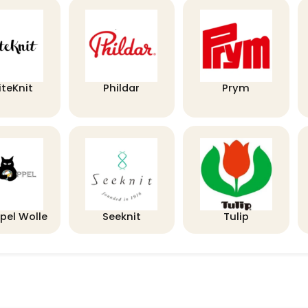
iteKnit
Phildar
Prym
pel Wolle
Seeknit
Tulip