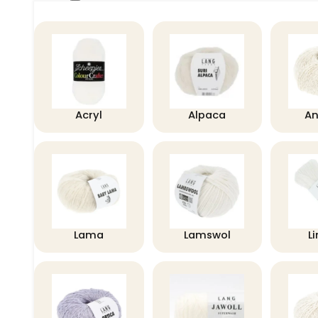
Acryl
Alpaca
A
Lama
Lamswol
L