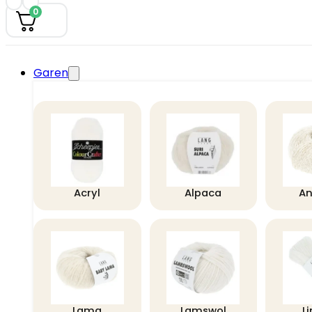
0
Garen
Acryl
Alpaca
A
Lama
Lamswol
L