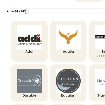
Merken
Addi
Aquila
B
IJss
Durable
Eucalan
Har