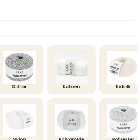
Glitter
Katoen
Kidsilk
Nylon
Polyamide
Polyester