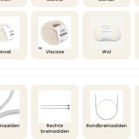
encel
Viscose
Wol
lnaalden
Rechte
Rondbreinaalden
breinaalden