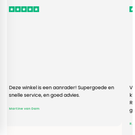
winkel is een aanrader! Supergoede en
Vlotte ontva
 service, en goed advies.
klopte heel 
Rieneke, ze 
e van Dam
gegeven een
R. van Buel