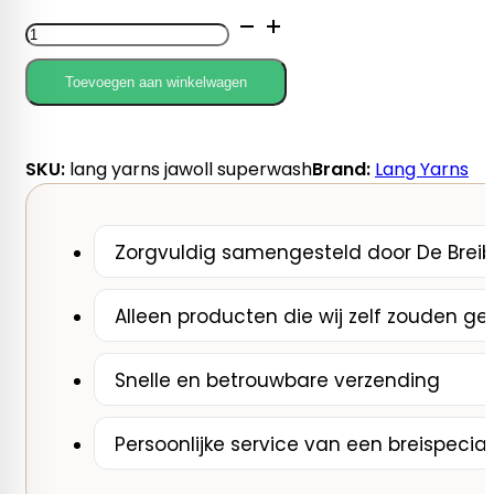
Lang
Yarns
Jawoll
Toevoegen aan winkelwagen
Superwash
aantal
SKU:
lang yarns jawoll superwash
Brand:
Lang Yarns
Zorgvuldig samengesteld door De Breib
Alleen producten die wij zelf zouden ge
Snelle en betrouwbare verzending
Persoonlijke service van een breispecial