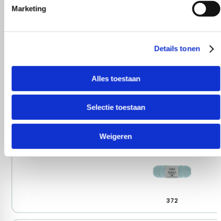
Marketing
Details tonen
339
Alles toestaan
Selectie toestaan
358
Weigeren
372