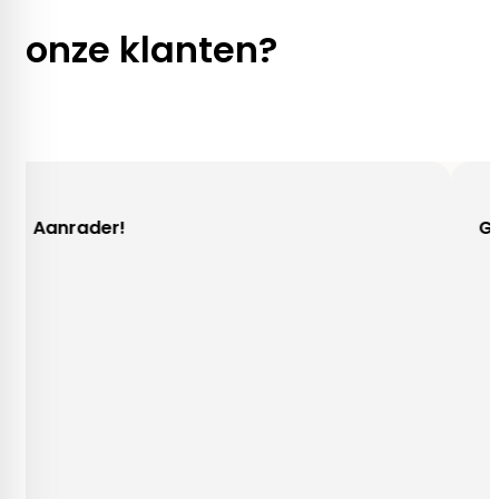
onze klanten?
der!
Gezellig co