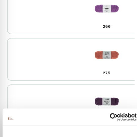
266
275
280