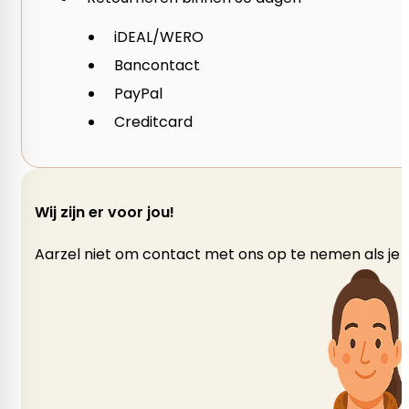
Kleurnummer
iDEAL/WERO
Bancontact
01, 03, 04, 05, 06, 07, 20, 22, 23, 25, 32, 33, 34, 43, 45, 60,
PayPal
215, 216, 219, 220, 226, 228, 234, 235, 245, 246, 248, 2
Creditcard
Merk
Lang Yarns
Wij zijn er voor jou!
Garen
Aarzel niet om contact met ons op te nemen als je v
Polyamide – Nylon, Sokkenwol, Wol
gewicht per bol
50 gram