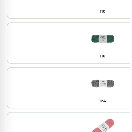
110
118
124