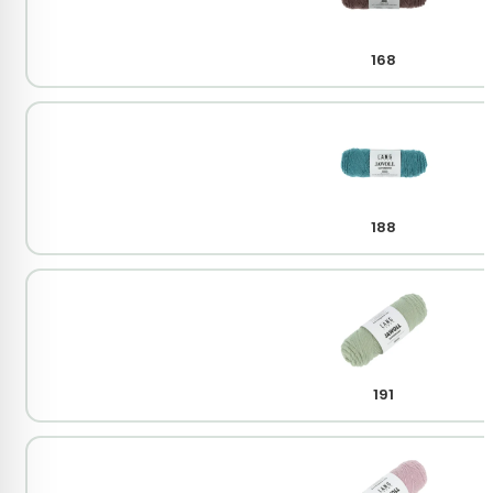
168
188
191