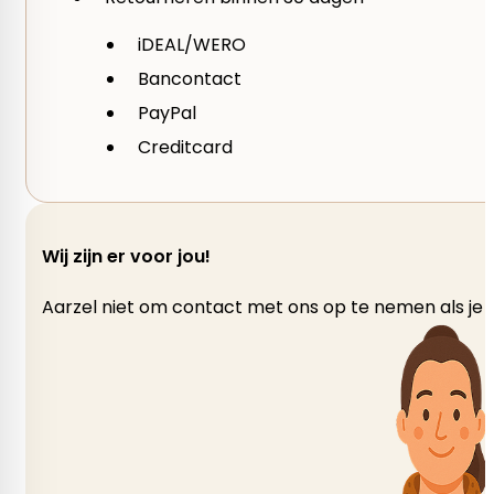
Kleurnummer
iDEAL/WERO
Bancontact
01, 03, 04, 05, 06, 07, 20, 22, 23, 25, 32, 33, 34, 43, 45, 60,
PayPal
215, 216, 219, 220, 226, 228, 234, 235, 245, 246, 248, 2
Creditcard
Merk
Lang Yarns
Wij zijn er voor jou!
Garen
Aarzel niet om contact met ons op te nemen als je v
Polyamide – Nylon, Sokkenwol, Wol
gewicht per bol
50 gram