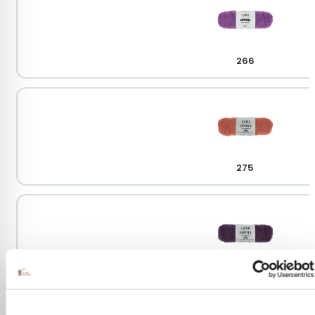
266
275
280