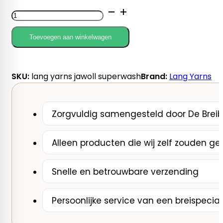
Lang
Yarns
Jawoll
Toevoegen aan winkelwagen
Superwash
aantal
SKU:
lang yarns jawoll superwash
Brand:
Lang Yarns
Zorgvuldig samengesteld door De Breib
Alleen producten die wij zelf zouden ge
Snelle en betrouwbare verzending
Persoonlijke service van een breispecial