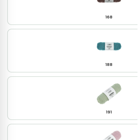
168
188
191