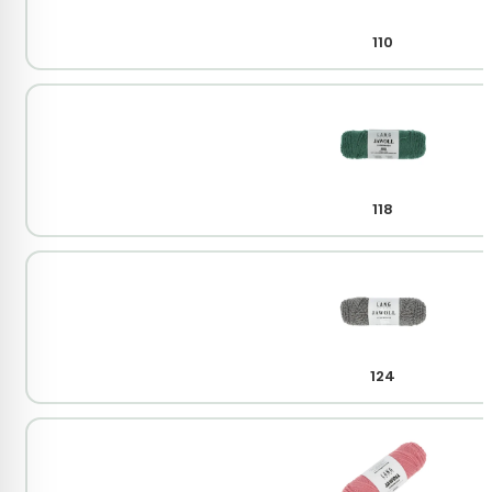
110
118
124