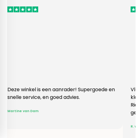
inkel is een aanrader! Supergoede en
Vlotte ontvan
 service, en goed advies.
klopte heel 
Rieneke, ze h
 van Dam
gegeven een 
R. van Buel