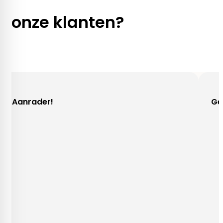
onze klanten?
der!
Gezellig con