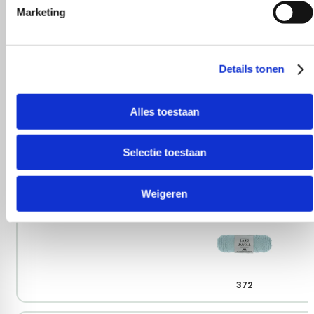
Marketing
Details tonen
339
Alles toestaan
Selectie toestaan
358
Weigeren
372