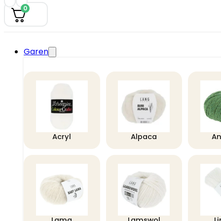
0
Garen
Acryl
Alpaca
A
Lama
Lamswol
L