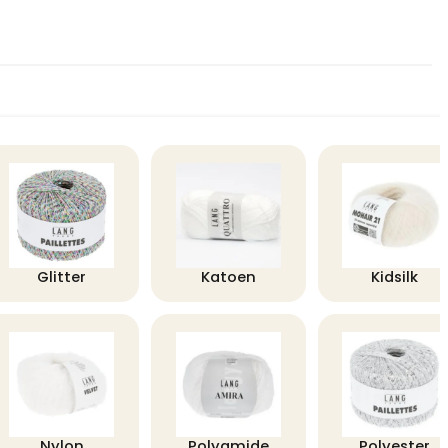
Glitter
Katoen
Kidsilk
Nylon
Polyamide
Polyester