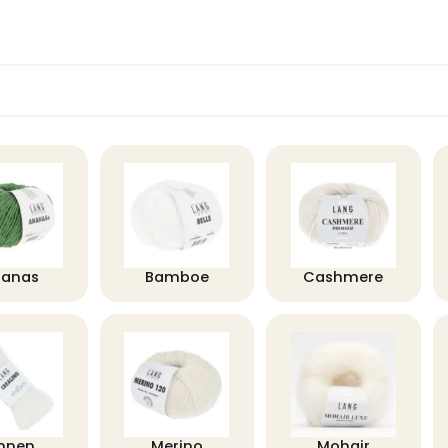
nanas
Bamboe
Cashmere
innen
Merino
Mohair