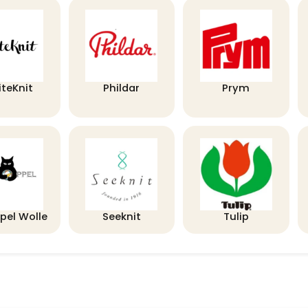
iteKnit
Phildar
Prym
pel Wolle
Seeknit
Tulip