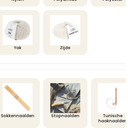
Yak
Zijde
Sokkennaalden
Stopnaalden
Tunische
haaknaalden