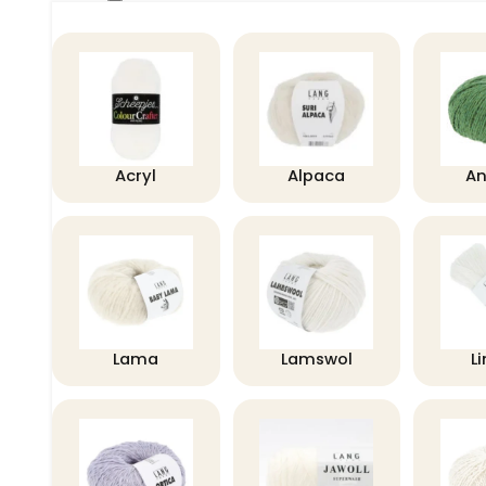
Acryl
Alpaca
A
Lama
Lamswol
L