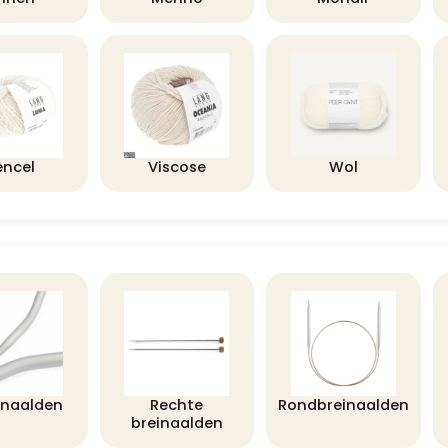
encel
Viscose
Wol
lnaalden
Rechte
Rondbreinaalden
breinaalden