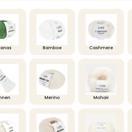
nanas
Bamboe
Cashmere
innen
Merino
Mohair