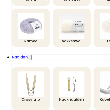
Ramee
Sokkenwol
T
Naalden
Crasy trio
Haaknaalden
Kabe