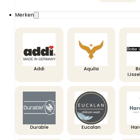
Merken
Addi
Aquila
B
IJss
Durable
Eucalan
Har