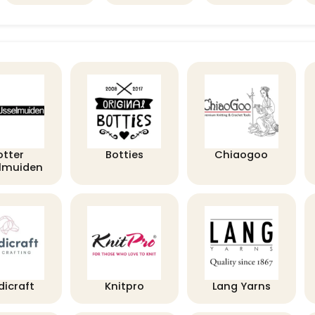
otter
Botties
Chiaogoo
elmuiden
dicraft
Knitpro
Lang Yarns