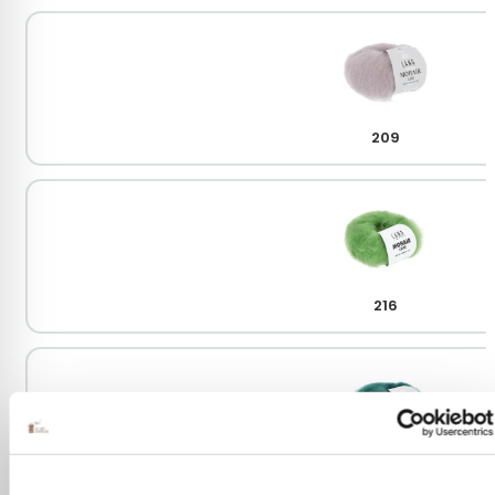
209
216
218