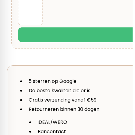
500 gram
Je beoordeling
*
Kleur
Beige, Blauw, Bruin, Geel, Goud, Grijs, Groen, Oranje,
Kleurnummer
01, 03, 04, 06, 10, 20, 22, 23, 25, 27, 28, 29, 58, 60, 61, 66,
174, 175, 180, 187, 188, 190, 192, 198, 199, 209, 213, 216,
5 sterren op Google
De beste kwaliteit die er is
Merk
Gratis verzending vanaf €59
Lang Yarns
Retourneren binnen 30 dagen
iDEAL/WERO
Garen
Bancontact