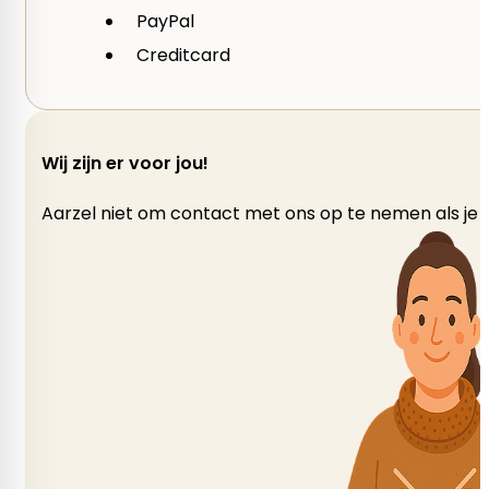
Mohair, Wol, Zijde
PayPal
Creditcard
gewicht per bol
25 gram
Wij zijn er voor jou!
Looplengte
Aarzel niet om contact met ons op te nemen als je v
175 m