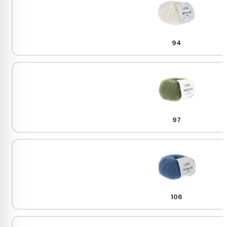
94
97
106