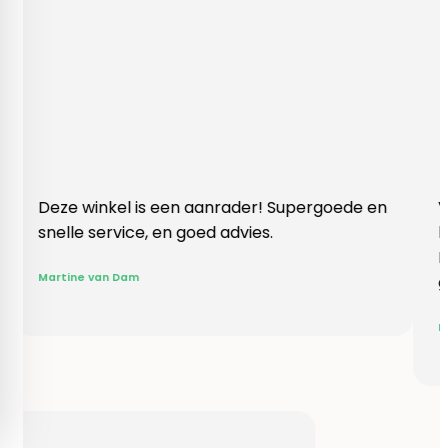
 winkel is een aanrader! Supergoede en
Vlotte ontv
le service, en goed advies.
klopte hee
Rieneke, ze
ne van Dam
gegeven ee
R. van Buel