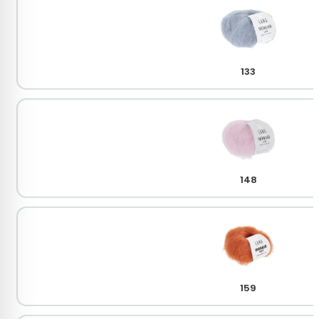
133
148
159