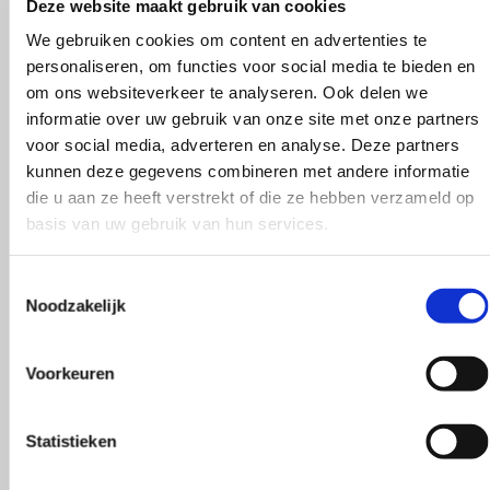
Deze website maakt gebruik van cookies
Wasvoorschrift
Naam
*
We gebruiken cookies om content en advertenties te
personaliseren, om functies voor social media te bieden en
Lang Yarns Norma
fijne was 30ºC / gebruik nooit wasverzachter / pla
om ons websiteverkeer te analyseren. Ook delen we
E-mail
*
informatie over uw gebruik van onze site met onze partners
Trui maat 38/40
voor social media, adverteren en analyse. Deze partners
kunnen deze gegevens combineren met andere informatie
550 gram
die u aan ze heeft verstrekt of die ze hebben verzameld op
Mijn naam, e-mail en site opslaan in deze brows
basis van uw gebruik van hun services.
Je waardering
*
Kleur
1 van de 5 sterren
2 van de 5 sterren
3 
Toestemmingsselectie
Noodzakelijk
Beige, Blauw, Bruin, Geel, Grijs, Groen, Oranje, Paars
Je beoordeling
*
Voorkeuren
Merk
Lang Yarns
Statistieken