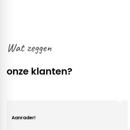
Wat zeggen
onze klanten?
der!
Gezellig co