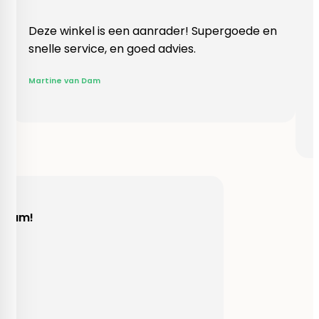
inkel is een aanrader! Supergoede en
Vlotte ontva
 service, en goed advies.
klopte heel 
Rieneke, ze 
 van Dam
gegeven een 
R. van Buel
Behulpzaam!