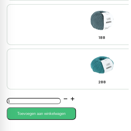
188
288
Lang
Yarns
Norma
Toevoegen aan winkelwagen
aantal