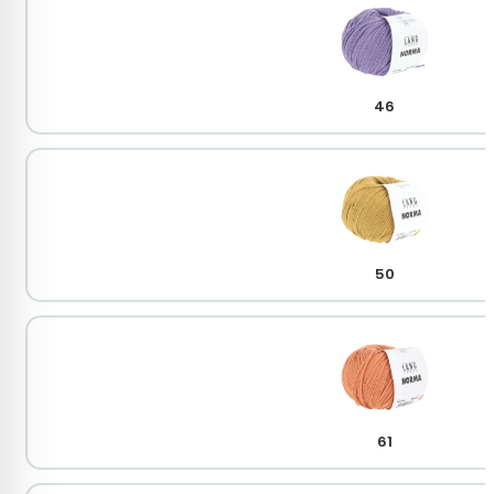
46
50
61