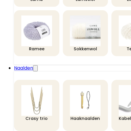
Ramee
Sokkenwol
T
Naalden
Crasy trio
Haaknaalden
Kabe