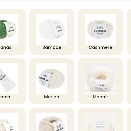
nanas
Bamboe
Cashmere
innen
Merino
Mohair