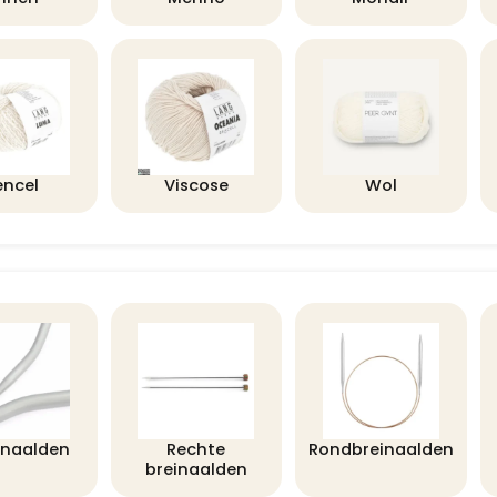
encel
Viscose
Wol
lnaalden
Rechte
Rondbreinaalden
breinaalden