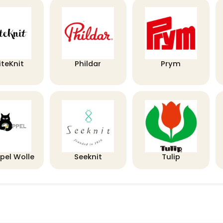
iteKnit
Phildar
Prym
pel Wolle
Seeknit
Tulip