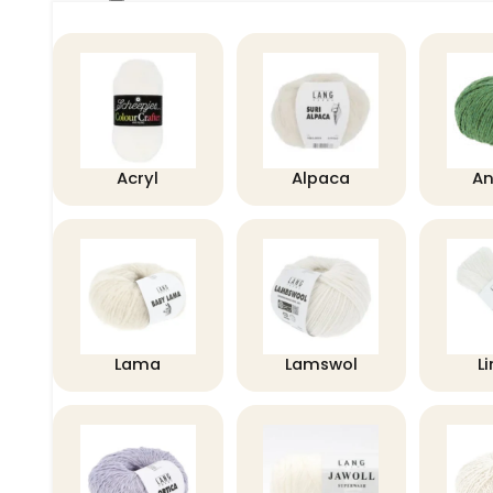
Acryl
Alpaca
A
Lama
Lamswol
L