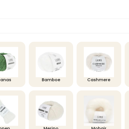
nanas
Bamboe
Cashmere
innen
Merino
Mohair