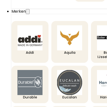
Merken
Addi
Aquila
B
IJss
Durable
Eucalan
Har