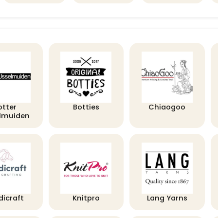
otter
Botties
Chiaogoo
elmuiden
dicraft
Knitpro
Lang Yarns