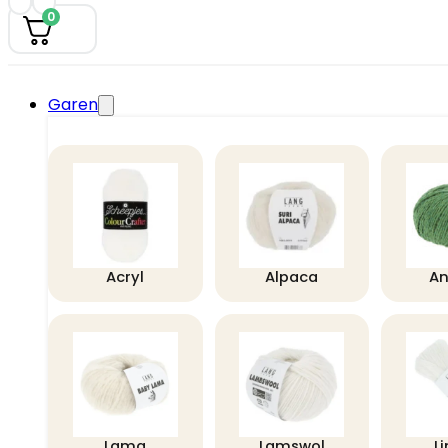
0
Garen
Acryl
Alpaca
A
Lama
Lamswol
L