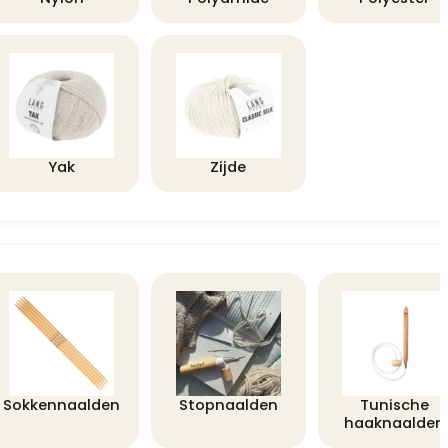
Yak
Zijde
Sokkennaalden
Stopnaalden
Tunische
haaknaalden