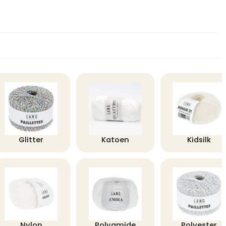
Glitter
Katoen
Kidsilk
Nylon
Polyamide
Polyester