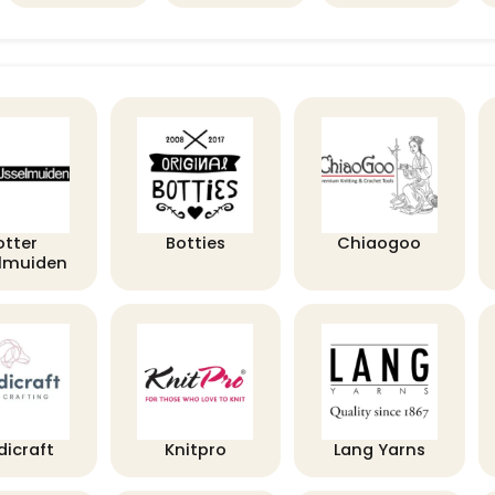
otter
Botties
Chiaogoo
elmuiden
dicraft
Knitpro
Lang Yarns