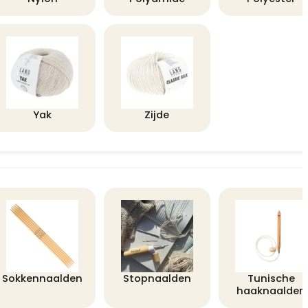
Yak
Zijde
Sokkennaalden
Stopnaalden
Tunische
haaknaalden