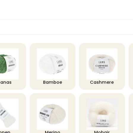
nanas
Bamboe
Cashmere
innen
Merino
Mohair