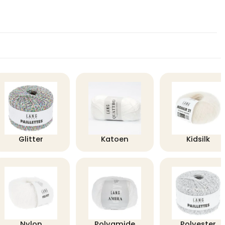
Glitter
Katoen
Kidsilk
Nylon
Polyamide
Polyester