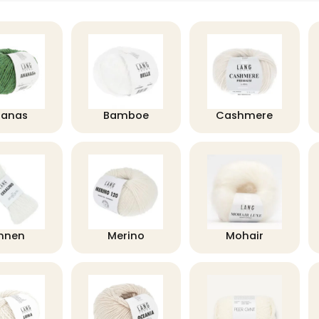
nanas
Bamboe
Cashmere
innen
Merino
Mohair