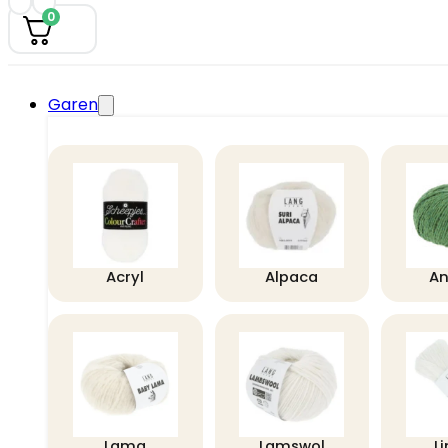
0
Garen
Acryl
Alpaca
A
Lama
Lamswol
L