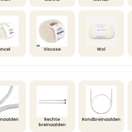
encel
Viscose
Wol
lnaalden
Rechte
Rondbreinaalden
breinaalden