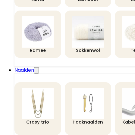
Ramee
Sokkenwol
T
Naalden
Crasy trio
Haaknaalden
Kabe