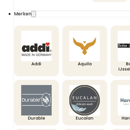
Merken
Addi
Aquila
B
IJss
Durable
Eucalan
Har