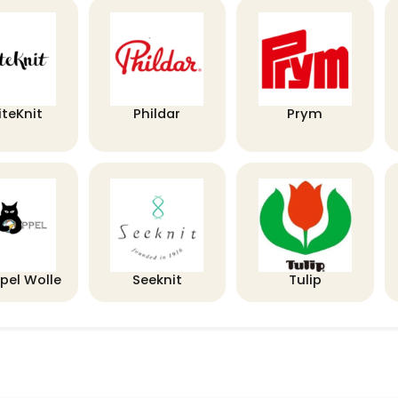
iteKnit
Phildar
Prym
pel Wolle
Seeknit
Tulip