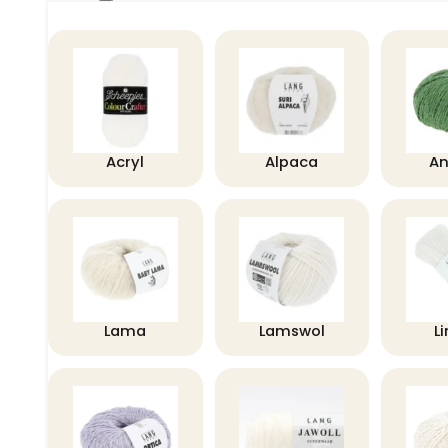
Acryl
Alpaca
A
Lama
Lamswol
L