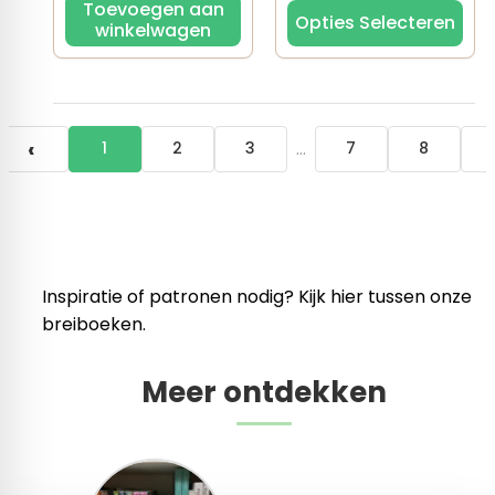
Toevoegen aan
Opties Selecteren
winkelwagen
‹
…
1
2
3
7
8
Inspiratie of patronen nodig? Kijk hier tussen onze
breiboeken.
Meer ontdekken