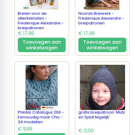
Breien voor de
Noords Breiwerk -
allerkleinsten -
Frederique Alexandre -
Frederique Alexandre -
breipatronen
breipatronen
€ 17,99
€ 17,99
Toevoegen aan
Toevoegen aan
winkelwagen
winkelwagen
Phildar Catalogus 266 -
gratis breipatroon 'Muts
Eenvoudig maar Chic -
en Sjaal tegelijk'
34 modellen
€ 9,99
€ 0,00