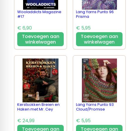
Wooladdicts Magazine
Lang Yarns Punto 96
#17
Prisma
€ 6,90
€ 5,95
Toevoegen aan
Toevoegen aan
winkelwagen
winkelwagen
Kerstsokken Breien en
Lang Yarns Punto 93
Haken met Mr. Cey
Cloud/Promise
€ 24,99
€ 5,95
Toevoegen aan
Toevoegen aan