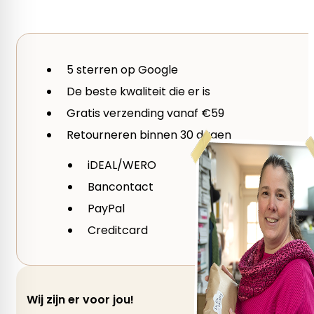
Looplengte
75 m
5 sterren op Google
Verpakking
De beste kwaliteit die er is
Colour Pack
Gratis verzending vanaf €59
Retourneren binnen 30 dagen
iDEAL/WERO
Bancontact
PayPal
Creditcard
Wij zijn er voor jou!