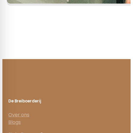
De Breiboerderij
Over ons
Blogs