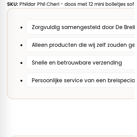
met
SKU:
Phildar Phil Cheri - doos met 12 mini bolletjes soft
12
mini
bolletjes
Zorgvuldig samengesteld door De Breib
soft
velvet
Alleen producten die wij zelf zouden ge
aantal
Snelle en betrouwbare verzending
Persoonlijke service van een breispecial