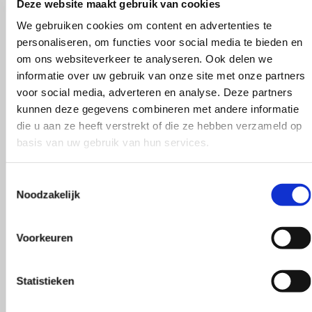
Deze website maakt gebruik van cookies
el is een aanrader! Supergoede en
Vlotte ontvangst
We gebruiken cookies om content en advertenties te
vice, en goed advies.
klopte heel blij
personaliseren, om functies voor social media te bieden en
om ons websiteverkeer te analyseren. Ook delen we
Rieneke, ze heef
informatie over uw gebruik van onze site met onze partners
 Dam
gegeven een erg
voor social media, adverteren en analyse. Deze partners
kunnen deze gegevens combineren met andere informatie
R. van Buel
die u aan ze heeft verstrekt of die ze hebben verzameld op
basis van uw gebruik van hun services.
Toestemmingsselectie
Noodzakelijk
Behulpzaam!
Voorkeuren
Statistieken