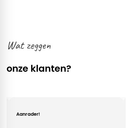
Wat zeggen
onze klanten?
!
Gezellig contac