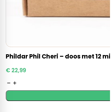
Phildar Phil Cheri – doos met 12 min
€
22,99
Phildar
Phil
Cheri
-
doos