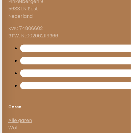
Pinkelbergen 9
5683 LN Best
Nederland
KvK: 74806602
BTW: NL002062113B66
Garen
Alle garen
Wol