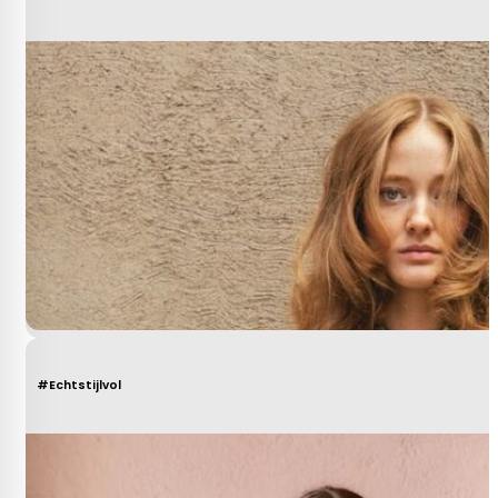
#Echtstijlvol