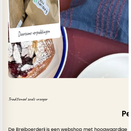
Traditioneel zoals vroeger
Pe
De Breiboerderij is een webshop met hoogwaardige b