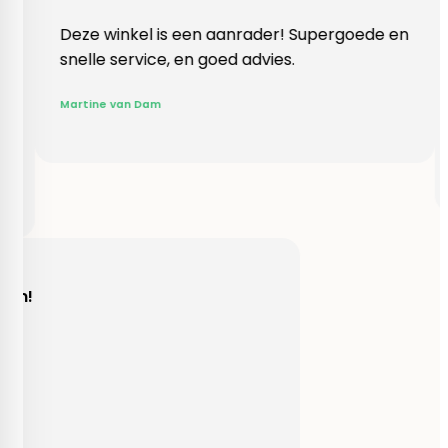
 winkel is een aanrader! Supergoede en
Vlotte ont
le service, en goed advies.
klopte hee
Rieneke, z
ne van Dam
gegeven ee
R. van Buel
Behulpzaam!