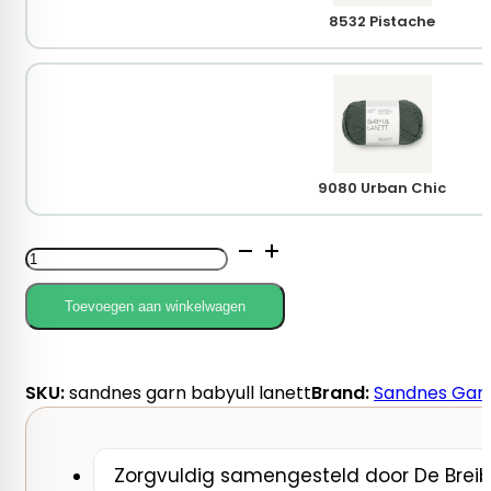
8532 Pistache
9080 Urban Chic
Sandnes
Garn
Babyull
Toevoegen aan winkelwagen
Lanett
aantal
SKU:
sandnes garn babyull lanett
Brand:
Sandnes Gar
Zorgvuldig samengesteld door De Breib