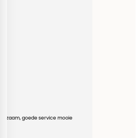
Heel behulpzaam, goede service mooie
produkten!