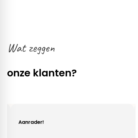
Wat zeggen
onze klanten?
rader!
Gezellig c