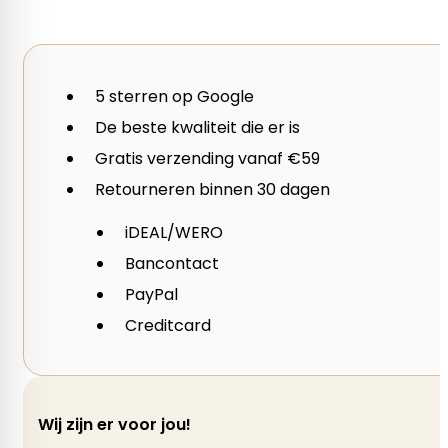
Sandnes Garn
Garen
5 sterren op Google
De beste kwaliteit die er is
Merino Wol
Gratis verzending vanaf €59
gewicht per bol
Retourneren binnen 30 dagen
iDEAL/WERO
50 gram
Bancontact
PayPal
Looplengte
Creditcard
170 m
Wij zijn er voor jou!