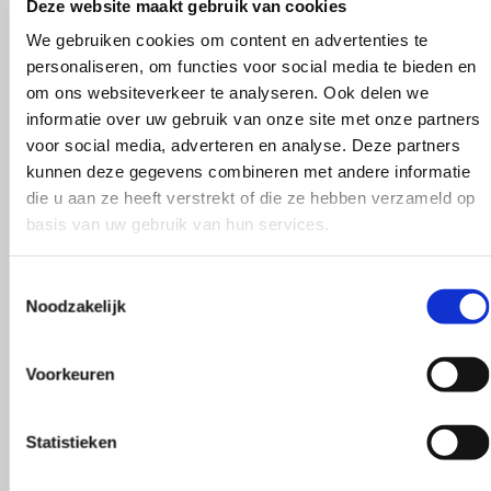
Deze website maakt gebruik van cookies
We gebruiken cookies om content en advertenties te
personaliseren, om functies voor social media te bieden en
om ons websiteverkeer te analyseren. Ook delen we
informatie over uw gebruik van onze site met onze partners
voor social media, adverteren en analyse. Deze partners
kunnen deze gegevens combineren met andere informatie
die u aan ze heeft verstrekt of die ze hebben verzameld op
basis van uw gebruik van hun services.
Toestemmingsselectie
Noodzakelijk
Traditioneel zoals vroeger
Voorkeuren
Pe
Statistieken
De Breiboerderij is een webshop met hoogwaardige b