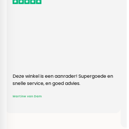
 winkel is een aanrader! Supergoede en
Vlotte ontv
e service, en goed advies.
klopte heel
Rieneke, ze
e van Dam
gegeven een
R. van Buel