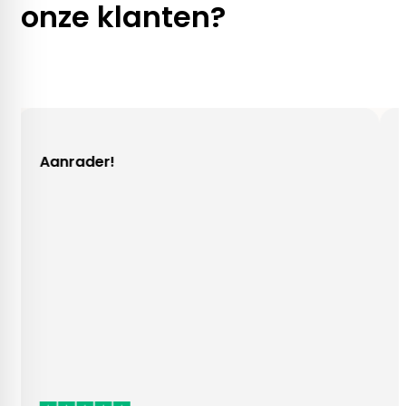
onze klanten?
ader!
Gezellig c