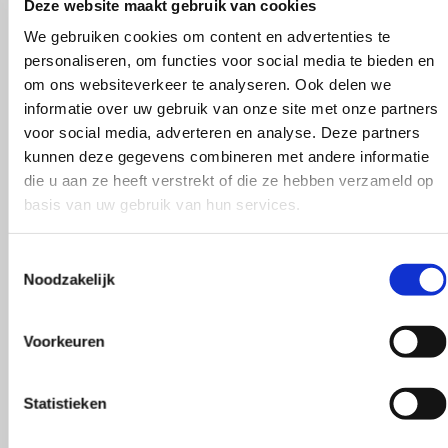
Sandnes Garn Tynn Merinoull
Deze website maakt gebruik van cookies
Aanbevolen naalddikte
We gebruiken cookies om content en advertenties te
Wees de eerste om “Sandnes Garn Tyn
personaliseren, om functies voor social media te bieden en
3 mm
om ons websiteverkeer te analyseren. Ook delen we
Je e-mailadres wordt niet gepubliceerd.
Vereis
informatie over uw gebruik van onze site met onze partners
Stekenverhouding
voor social media, adverteren en analyse. Deze partners
Naam
*
kunnen deze gegevens combineren met andere informatie
27 steken is ca. 10 cm
die u aan ze heeft verstrekt of die ze hebben verzameld op
E-mail
*
basis van uw gebruik van hun services.
Wasvoorschrift
Toestemmingsselectie
Noodzakelijk
machinewas, max 30°C / plat laten drogen
Mijn naam, e-mail en site opslaan in deze brows
5 sterren op Google
Je waardering
*
Voorkeuren
Kleur
De beste kwaliteit die er is
1 van de 5 sterren
2 van de 5 sterren
3 
Gratis verzending vanaf €59
Beige, Blauw, Bruin, Geel, Grijs, Groen, Oranje, Paars
Statistieken
Je beoordeling
*
Retourneren binnen 30 dagen