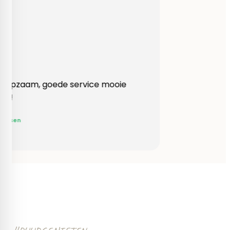
Heel behulpzaam, goede service mooie
produkten!
Yvonne Claessen