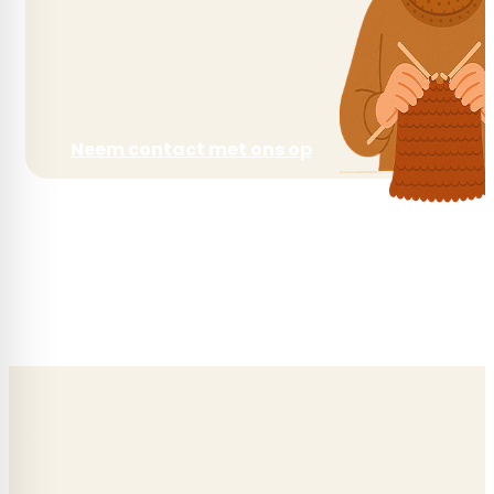
gewicht per bol
50 gram
Looplengte
Neem contact met ons op
175 m