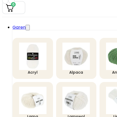
0
Garen
Acryl
Alpaca
A
Lama
Lamswol
L