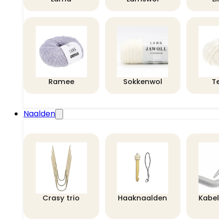
Ramee
Sokkenwol
T
Naalden
Crasy trio
Haaknaalden
Kabe