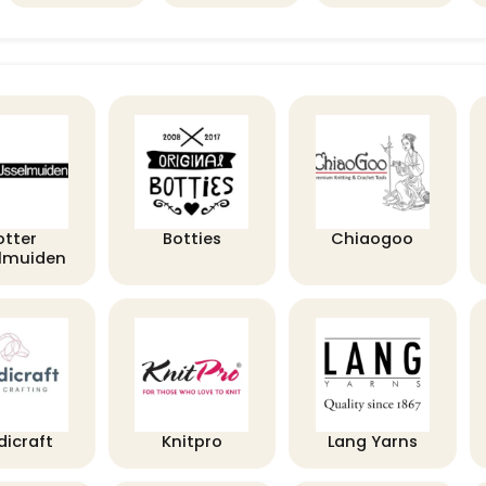
otter
Botties
Chiaogoo
elmuiden
dicraft
Knitpro
Lang Yarns