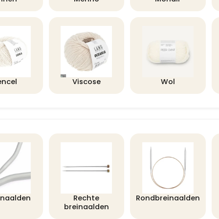
encel
Viscose
Wol
lnaalden
Rechte
Rondbreinaalden
breinaalden