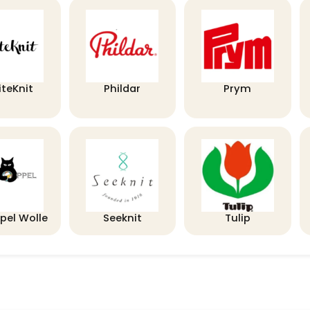
iteKnit
Phildar
Prym
pel Wolle
Seeknit
Tulip