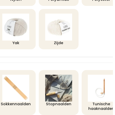
Yak
Zijde
Sokkennaalden
Stopnaalden
Tunische
haaknaalden