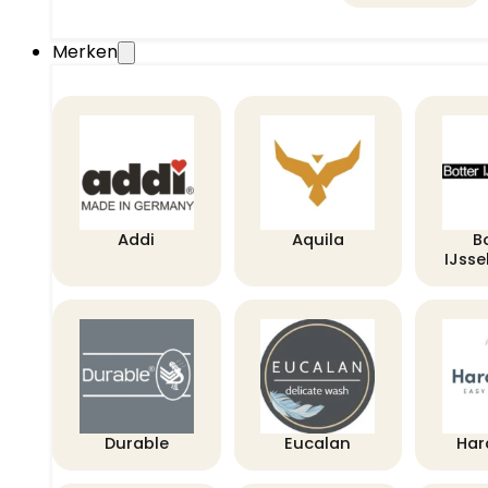
Merken
Addi
Aquila
B
IJss
Durable
Eucalan
Har