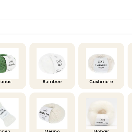
nanas
Bamboe
Cashmere
innen
Merino
Mohair