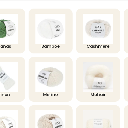
nanas
Bamboe
Cashmere
innen
Merino
Mohair