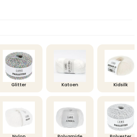
Glitter
Katoen
Kidsilk
Nylon
Polyamide
Polyester