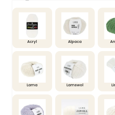
Acryl
Alpaca
A
Lama
Lamswol
L