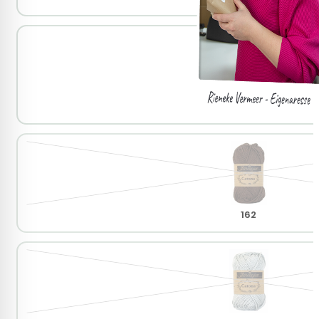
128
162