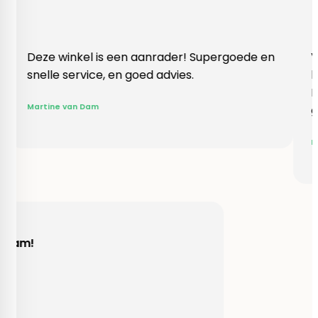
 winkel is een aanrader! Supergoede en
Vlotte ontv
e service, en goed advies.
klopte heel
Rieneke, ze
ne van Dam
gegeven ee
R. van Buel
Behulpzaam!