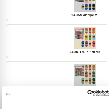
24959 Antipasti
24961 Fruit Platter
24963 Harvest Tart
Scheepjes
Catona