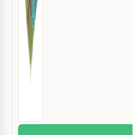
100, 101, 105, 113, 114, 115, 128, 146, 157, 162, 164, 172,
401, 402, 403, 404, 410, 413, 503, 504, 505, 506, 512
24955 Berry Bliss, 24956 Pizza Pie, 24957 Midnight 
Harvest Tart, 24964 Summer Sherbet
Verpakking
Colour Pack, Losse bollen
Merk
Scheepjes
Garen
Katoen