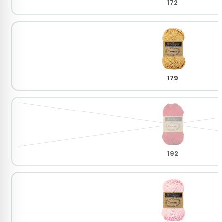
172
179
192