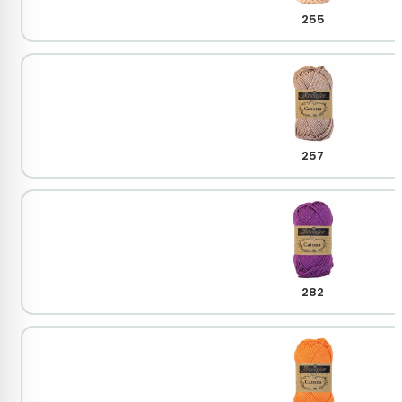
255
257
282