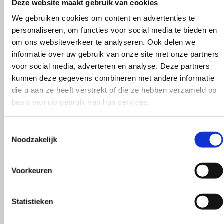
Deze website maakt gebruik van cookies
25g
Toevoegen aan winkelwagen
We gebruiken cookies om content en advertenties te
aantal
personaliseren, om functies voor social media te bieden en
om ons websiteverkeer te analyseren. Ook delen we
SKU:
scheepjes catona 25g
Brand:
Scheepjes
informatie over uw gebruik van onze site met onze partners
voor social media, adverteren en analyse. Deze partners
kunnen deze gegevens combineren met andere informatie
Zorgvuldig samengesteld door De Breib
die u aan ze heeft verstrekt of die ze hebben verzameld op
basis van uw gebruik van hun services.
Alleen producten die wij zelf zouden ge
Toestemmingsselectie
Noodzakelijk
Snelle en betrouwbare verzending
Voorkeuren
Persoonlijke service van een breispecial
Statistieken