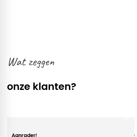
Wat zeggen
onze klanten?
ader!
Gezellig c