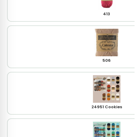
413
506
24951 Cookies