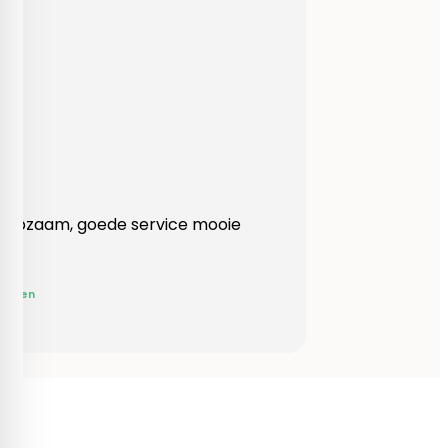
Heel behulpzaam, goede service mooie
produkten!
Yvonne Claessen