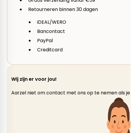
Gratis verzending vanaf €59
2 bollen
Je beoordeling
*
Retourneren binnen 30 dagen
Kleur
iDEAL/WERO
Bancontact
Beige, Blauw, Bruin, Geel, Grijs, Groen, Oranje, Paars
PayPal
Creditcard
Kleurnummer
400 After Dark, 401 Sunset, 404 Industrial Terrain, 4
Square, 414 Side Walk, 415 Tailor's Row, 416 East Av
Wij zijn er voor jou!
Merk
Aarzel niet om contact met ons op te nemen als je v
Scheepjes
Garen