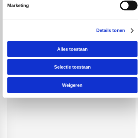
Marketing
onze klanten?
Details tonen
Alles toestaan
Selectie toestaan
er!
Gezellig cont
Weigeren