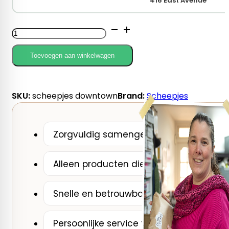
416 East Avenue
Scheepjes
Downtown
aantal
Toevoegen aan winkelwagen
SKU:
scheepjes downtown
Brand:
Scheepjes
Zorgvuldig samengesteld door De Breib
Alleen producten die wij zelf zouden ge
Snelle en betrouwbare verzending
Persoonlijke service van een breispecial