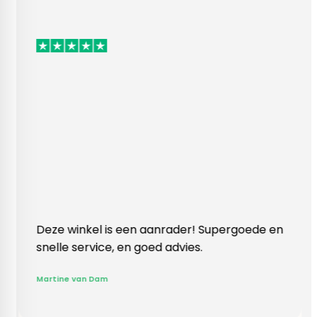
nkel is een aanrader! Supergoede en
Vlotte ontvang
ervice, en goed advies.
klopte heel bl
Rieneke, ze he
an Dam
gegeven een e
R. van Buel