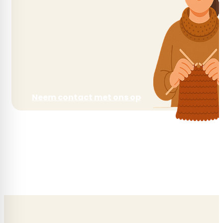
Merino Wol, Polyamide – Nylon, Sokkenwol
gewicht per bol
50 gram
Looplengte
Neem contact met ons op
200 m