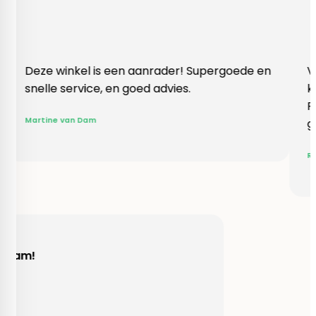
nkel is een aanrader! Supergoede en
Vlotte ontvang
service, en goed advies.
klopte heel b
Rieneke, ze he
van Dam
gegeven een e
R. van Buel
Behulpzaam!