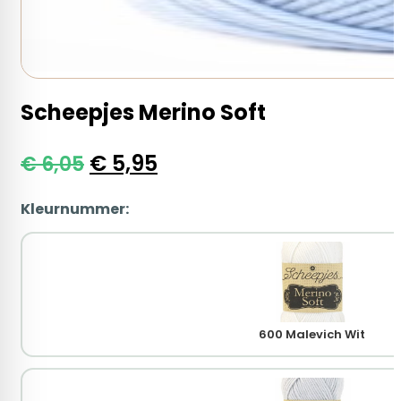
Scheepjes Merino Soft
Oorspronkelijke
Huidige
€
5,95
€
6,05
prijs
prijs
Kleurnummer:
was:
is:
€ 6,05.
€ 5,95.
600 Malevich Wit